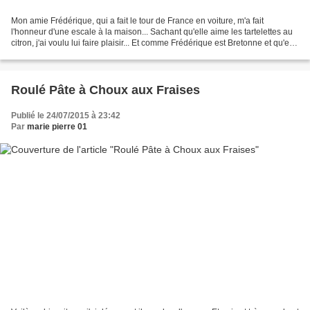
Mon amie Frédérique, qui a fait le tour de France en voiture, m'a fait
l'honneur d'une escale à la maison... Sachant qu'elle aime les tartelettes au
citron, j'ai voulu lui faire plaisir... Et comme Frédérique est Bretonne et qu'elle
m'a fait découvrir,...
Roulé Pâte à Choux aux Fraises
Publié le 24/07/2015 à 23:42
Par
marie pierre 01