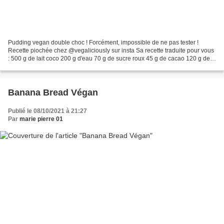
Pudding vegan double choc ! Forcément, impossible de ne pas tester !
Recette piochée chez @vegaliciously sur insta Sa recette traduite pour vous
: 500 g de lait coco 200 g d'eau 70 g de sucre roux 45 g de cacao 120 g de
pistoles de chocolat noir 1 cuillère...
Banana Bread Végan
Publié le 08/10/2021 à 21:27
Par
marie pierre 01