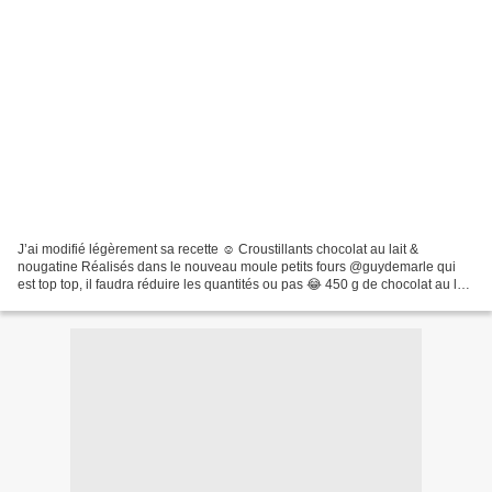
J’ai modifié légèrement sa recette ☺️ Croustillants chocolat au lait &
nougatine Réalisés dans le nouveau moule petits fours @guydemarle qui
est top top, il faudra réduire les quantités ou pas 😂 450 g de chocolat au lait
45% 2 g de fleur de sel 74 g de...