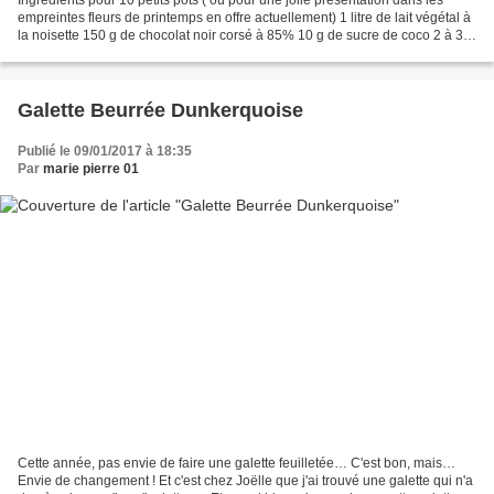
empreintes fleurs de printemps en offre actuellement) 1 litre de lait végétal à
la noisette 150 g de chocolat noir corsé à 85% 10 g de sucre de coco 2 à 3 g
d’agar-agar en poudre...
Galette Beurrée Dunkerquoise
Publié le 09/01/2017 à 18:35
Par
marie pierre 01
Cette année, pas envie de faire une galette feuilletée… C'est bon, mais…
Envie de changement ! Et c'est chez Joëlle que j'ai trouvé une galette qui n'a