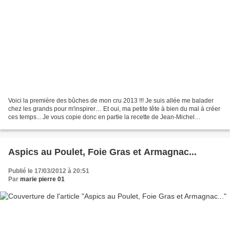
Voici la première des bûches de mon cru 2013 !!! Je suis allée me balader
chez les grands pour m'inspirer… Et oui, ma petite tête à bien du mal à créer
ces temps... Je vous copie donc en partie la recette de Jean-Michel
PERRUCHON, M.O.F. Pâtissier, Ecole...
Aspics au Poulet, Foie Gras et Armagnac...
Publié le 17/03/2012 à 20:51
Par
marie pierre 01