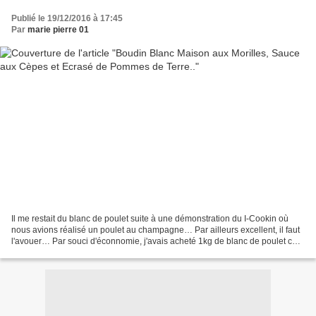
Publié le 19/12/2016 à 17:45
Par
marie pierre 01
Il me restait du blanc de poulet suite à une démonstration du I-Cookin où
nous avions réalisé un poulet au champagne… Par ailleurs excellent, il faut
l'avouer… Par souci d'éconnomie, j'avais acheté 1kg de blanc de poulet car
bien moins cher. J'ai donc...