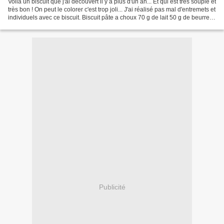
Voilà un biscuit que j'ai découvert il y a plus d'un an... Et qui est très souple et
très bon ! On peut le colorer c'est trop joli... J'ai réalisé pas mal d'entremets et
individuels avec ce biscuit. Biscuit pâte a choux 70 g de lait 50 g de beurre
70...
Publicité