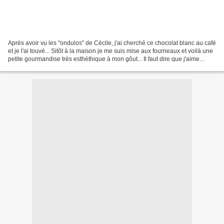
Après avoir vu les "ondulos" de Cécile, j'ai cherché ce chocolat blanc au café
et je l'ai touvé... Sitôt à la maison je me suis mise aux fourneaux et voilà une
petite gourmandise très esthéthique à mon gôut... Il faut dire que j'aime
beaucoup cette nouvelle...