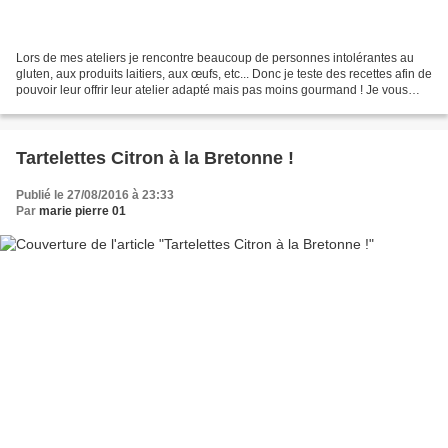
Lors de mes ateliers je rencontre beaucoup de personnes intolérantes au
gluten, aux produits laitiers, aux œufs, etc... Donc je teste des recettes afin de
pouvoir leur offrir leur atelier adapté mais pas moins gourmand ! Je vous
partage donc ce banana...
Tartelettes Citron à la Bretonne !
Publié le 27/08/2016 à 23:33
Par
marie pierre 01