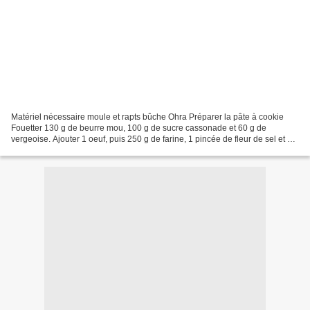
Matériel nécessaire moule et rapts bûche Ohra Préparer la pâte à cookie
Fouetter 130 g de beurre mou, 100 g de sucre cassonade et 60 g de
vergeoise. Ajouter 1 oeuf, puis 250 g de farine, 1 pincée de fleur de sel et 3 g
de levure chimique. Mélanger. Ajouter...