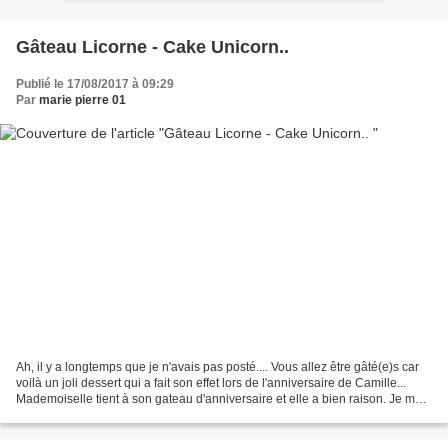
Gâteau Licorne - Cake Unicorn..
Publié le 17/08/2017 à 09:29
Par
marie pierre 01
Ah, il y a longtemps que je n'avais pas posté.... Vous allez être gâté(e)s car
voilà un joli dessert qui a fait son effet lors de l'anniversaire de Camille...
Mademoiselle tient à son gateau d'anniversaire et elle a bien raison. Je me
suis bien amusée...