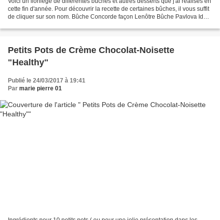
Voici un florilège de différentes bûches et autres desserts que j'ai réalisés en
cette fin d'année. Pour découvrir la recette de certaines bûches, il vous suffit
de cliquer sur son nom. Bûche Concorde façon Lenôtre Bûche Pavlova Idée
déco Bûche Caramel...
Petits Pots de Crème Chocolat-Noisette
"Healthy"
Publié le 24/03/2017 à 19:41
Par
marie pierre 01
Ingrédients pour 10 petits pots ( ou pour une jolie présentation dans les