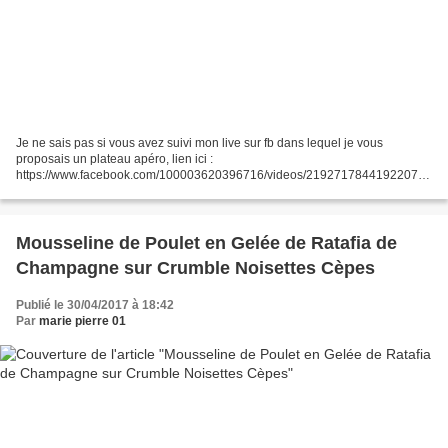
Je ne sais pas si vous avez suivi mon live sur fb dans lequel je vous
proposais un plateau apéro, lien ici :
https://www.facebook.com/100003620396716/videos/2192717844192207/
Voilà donc la recette du chef Guy Demarle. Pour cela, j'ai utilisé le moule...
Mousseline de Poulet en Gelée de Ratafia de
Champagne sur Crumble Noisettes Cèpes
Publié le 30/04/2017 à 18:42
Par
marie pierre 01