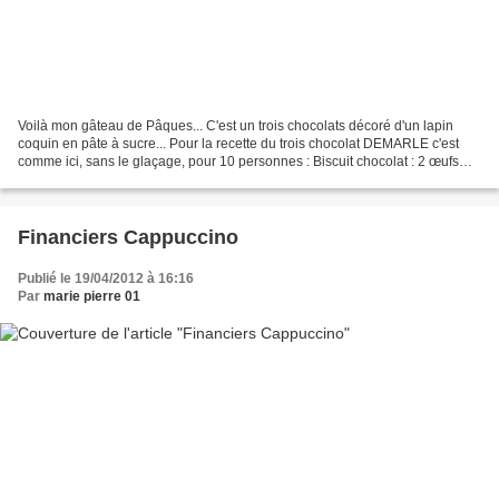
Voilà mon gâteau de Pâques... C'est un trois chocolats décoré d'un lapin
coquin en pâte à sucre... Pour la recette du trois chocolat DEMARLE c'est
comme ici, sans le glaçage, pour 10 personnes : Biscuit chocolat : 2 œufs
(100 g) 2 jaunes (35 g) 100 +...
Financiers Cappuccino
Publié le 19/04/2012 à 16:16
Par
marie pierre 01