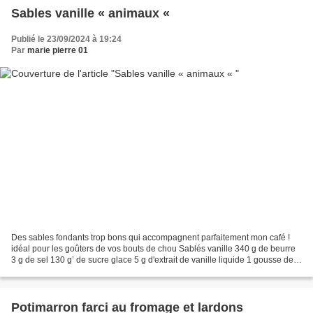
Sables vanille « animaux «
Publié le 23/09/2024 à 19:24
Par
marie pierre 01
Des sables fondants trop bons qui accompagnent parfaitement mon café !
idéal pour les goûters de vos bouts de chou Sablés vanille 340 g de beurre
3 g de sel 130 g’ de sucre glace 5 g d'extrait de vanille liquide 1 gousse de
vanille 60 g de blanc(s) d’œuf(s)...
Potimarron farci au fromage et lardons