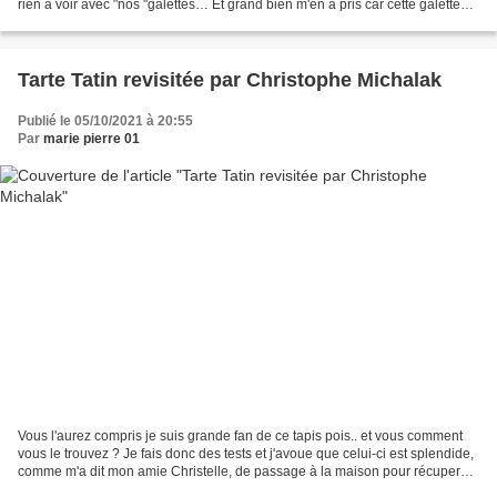
rien à voir avec "nos "galettes… Et grand bien m'en a pris car cette galette
beurrée est tout simplement...
Tarte Tatin revisitée par Christophe Michalak
Publié le 05/10/2021 à 20:55
Par
marie pierre 01
Vous l'aurez compris je suis grande fan de ce tapis pois.. et vous comment
vous le trouvez ? Je fais donc des tests et j'avoue que celui-ci est splendide,
comme m'a dit mon amie Christelle, de passage à la maison pour récuperer
sa commande, on dirait...