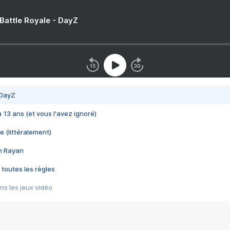
 Battle Royale - DayZ
 DayZ
 a 13 ans (et vous l'avez ignoré)
e (littéralement)
im Rayan
 toutes les règles
s les jeux vidéo
us choquant de Rockstar ? - Le scandale BULLY
e plus moche de Steam