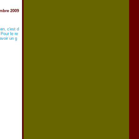
embre 2009
ien, c'est d
 Pour le re
avoir un g