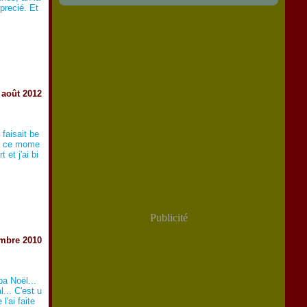
pprecié. Et
 août 2012
 faisait be
en ce mome
 et j'ai bi
Publicité
mbre 2010
pa Noël...
... C'est u
'ai faite