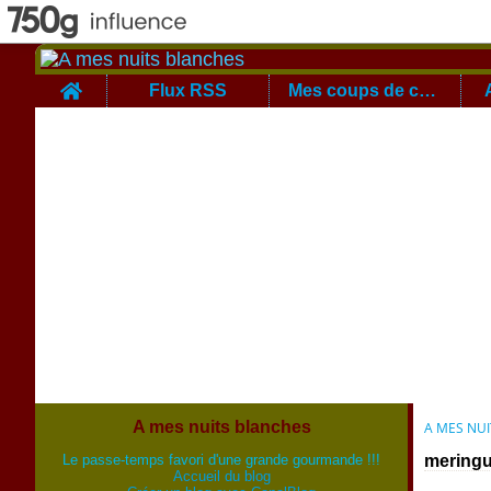
Home
Flux RSS
Mes coups de coeur
A mes nuits blanches
A MES NU
Le passe-temps favori d'une grande gourmande !!!
mering
Accueil du blog