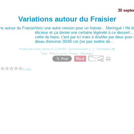
30 sept
Variations autour du Fraisier
Voici une autre version pour un fraisier... Meringué ! Hé b
élicieux et ça donne une certaine légèreté à ce dessert...
cette de base, c'est par ici mais à doubler par deux pour 
âteau d'environ 30/40 cm (ne pas mettre de...
Posté par marie pierre 01 à 06:50 -
Commentaires [
…
]
- Permalien [
#
]
Tags:
Pâte à sucre
,
Fraise
,
Meringue
?
0 vote