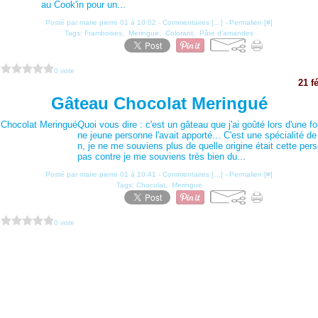
au Cook'in pour un...
Posté par marie pierre 01 à 10:02 -
Commentaires [
…
]
- Permalien [
#
]
Tags:
Framboises
,
Meringue
,
Colorant
,
Pâte d'amandes
?
0 vote
21 f
Gâteau Chocolat Meringué
Quoi vous dire : c'est un gâteau que j'ai goûté lors d'une f
ne jeune personne l'avait apporté... C'est une spécialité de
n, je ne me souviens plus de quelle origine était cette pe
pas contre je me souviens très bien du...
Posté par marie pierre 01 à 10:41 -
Commentaires [
…
]
- Permalien [
#
]
Tags:
Chocolat
,
Meringue
?
0 vote