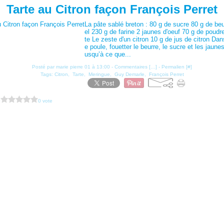
Tarte au Citron façon François Perret
La pâte sablé breton : 80 g de sucre 80 g de be
el 230 g de farine 2 jaunes d'oeuf 70 g de poudr
te Le zeste d'un citron 10 g de jus de citron Dan
e poule, fouetter le beurre, le sucre et les jaune
usqu’à ce que...
Posté par marie pierre 01 à 13:00 -
Commentaires [
…
]
- Permalien [
#
]
Tags:
Citron
,
Tarte
,
Meringue
,
Guy Demarle
,
François Perret
?
0 vote