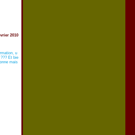
évrier 2010
ormation, u
 ??? Et bie
rsonne mais