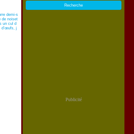
urre demi-s
e de noiset
s un cul d
s d’œufs, j
Publicité