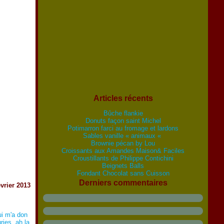
Articles récents
Bûche flankie
Donuts façon saint Michel
Potimarron farci au fromage et lardons
Sables vanille « animaux «
Brownie pécan by Lou
Croissants aux Amandes Maison& Faciles
Croustillants de Philippe Contichini
Beignets Balls
Fondant Chocolat sans Cuisson
Derniers commentaires
évrier 2013
ui m'a don
ries, ah la