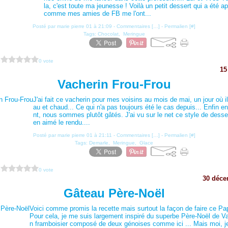
la, c'est toute ma jeunesse ! Voilà un petit dessert qui a été a
comme mes amies de FB me l'ont...
Posté par marie pierre 01 à 21:09 -
Commentaires [
…
]
- Permalien [
#
]
Tags:
Chocolat
,
Meringue
?
0 vote
15
Vacherin Frou-Frou
J'ai fait ce vacherin pour mes voisins au mois de mai, un jour où il
au et chaud... Ce qui n'a pas toujours été le cas depuis... Enfin 
nt, nous sommes plutôt gâtés. J'ai vu sur le net ce style de dessert
en aimé le rendu....
Posté par marie pierre 01 à 21:11 -
Commentaires [
…
]
- Permalien [
#
]
Tags:
Demarle
,
Meringue
,
Glace
?
0 vote
30 déce
Gâteau Père-Noël
Voici comme promis la recette mais surtout la façon de faire ce Pa
Pour cela, je me suis largement inspiré du superbe Père-Noël de Val
n framboisier composé de deux génoises comme ici ... Mais moi, je l