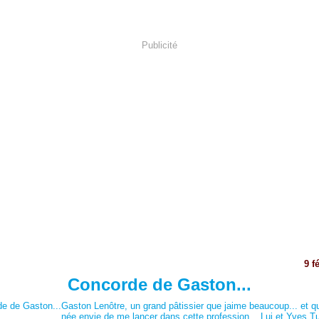
Publicité
9 f
Concorde de Gaston...
Gaston Lenôtre, un grand pâtissier que jaime beaucoup... et q
née envie de me lancer dans cette profession... Lui et Yves Tu