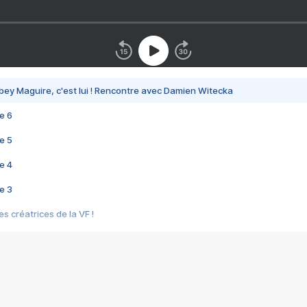
bey Maguire, c'est lui ! Rencontre avec Damien Witecka
e 6
e 5
e 4
e 3
s créatrices de la VF !
e 2
e 1
e Mektoub My Love arrive enfin ! Rencontre avec Shaïn Boumedine et Sal