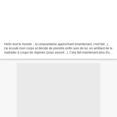
Hello tout le monde... la cinquantaine approchant (maintenant, c'est fait...),
j'ai écouté mon corps et décidé de prendre enfin soin de lui, en arrêtant de le
matraiter à coups de régimes (yoyo assuré...). Cela fait maintenant plus d'un
an que je me suis...