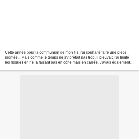
Cette année pour la communion de mon fils, j'ai souhaité faire une pièce
montée... Mais comme le temps ne s'y prêtait pas trop, il pleuvait, j'ai limité
les risques en ne la faisant pas en cône mais en carrée. J'avais également
fait un énorme fraisier...