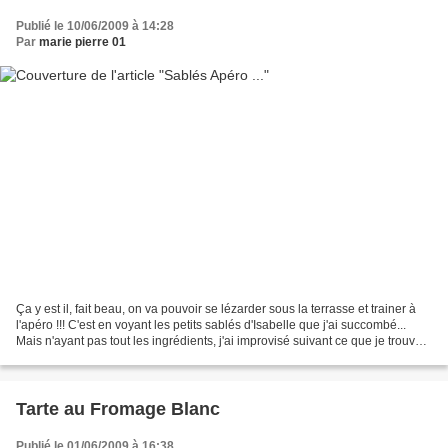
Publié le 10/06/2009 à 14:28
Par
marie pierre 01
Ça y est il, fait beau, on va pouvoir se lézarder sous la terrasse et trainer à
l'apéro !!! C'est en voyant les petits sablés d'Isabelle que j'ai succombé...
Mais n'ayant pas tout les ingrédients, j'ai improvisé suivant ce que je trouvais
! Ingrédients...
Tarte au Fromage Blanc
Publié le 01/06/2009 à 16:38