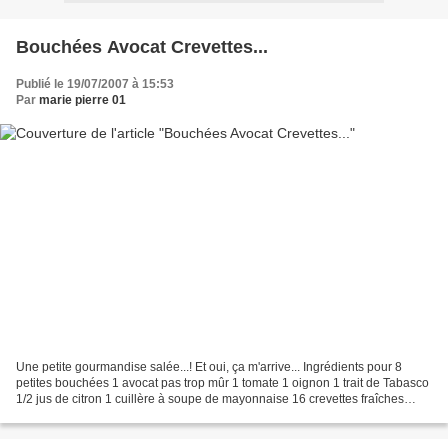
Bouchées Avocat Crevettes...
Publié le 19/07/2007 à 15:53
Par
marie pierre 01
Une petite gourmandise salée...! Et oui, ça m'arrive... Ingrédients pour 8
petites bouchées 1 avocat pas trop mûr 1 tomate 1 oignon 1 trait de Tabasco
1/2 jus de citron 1 cuillère à soupe de mayonnaise 16 crevettes fraîches
Mixer grossièrement l'avocat,...