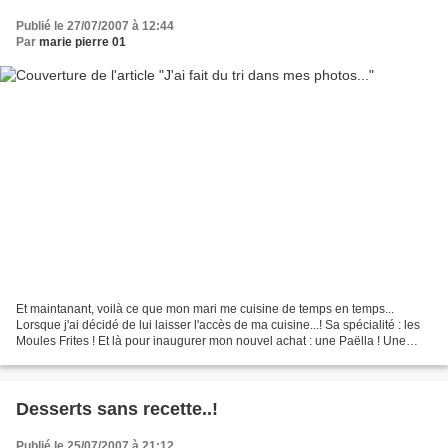
Publié le 27/07/2007 à 12:44
Par
marie pierre 01
Et maintanant, voilà ce que mon mari me cuisine de temps en temps...
Lorsque j'ai décidé de lui laisser l'accès de ma cuisine...! Sa spécialité : les
Moules Frites ! Et là pour inaugurer mon nouvel achat : une Paëlla ! Une
belle poëlée de chanterelles...
Desserts sans recette..!
Publié le 25/07/2007 à 21:12