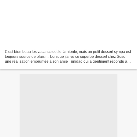
C'est bien beau les vacances et le farniente, mais un petit dessert sympa est
toujours source de plaisir... Lorsque j'ai vu ce superbe dessert chez Soso,
une réalisation empruntée à son amie Trinidad qui a gentiment répondu à
mes questions...J'ai craqué...