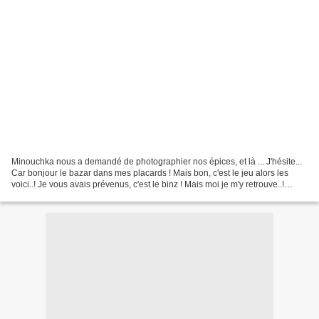
Minouchka nous a demandé de photographier nos épices, et là ... J'hésite...
Car bonjour le bazar dans mes placards ! Mais bon, c'est le jeu alors les
voici..! Je vous avais prévenus, c'est le binz ! Mais moi je m'y retrouve..!
Maintenant pour Claire,...