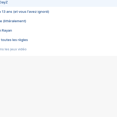
 DayZ
 a 13 ans (et vous l'avez ignoré)
e (littéralement)
im Rayan
 toutes les règles
s les jeux vidéo
us choquant de Rockstar ? - Le scandale BULLY
e plus moche de Steam
du RÊVE tourne au CAUCHEMAR
pendant 8 heures
it… à tort
umiliés par un jeu vidéo
ire - Final Fantasy 8