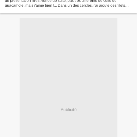
de présentation m'est venue de suite, pas très différente de celle du
guacamole, mais j'aime bien !... Dans un des cercles, j'ai ajouté des filets
d'anchois marinés, pour mon...
Publicité