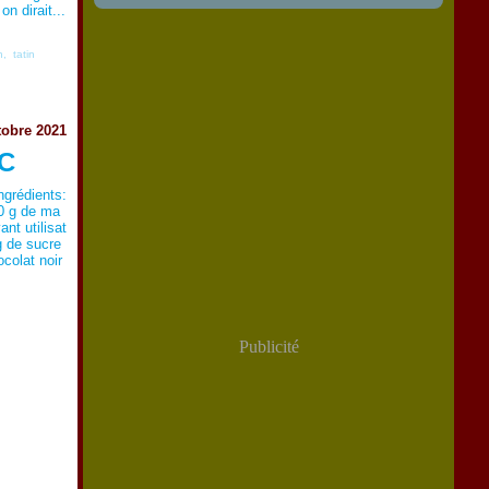
n dirait...
n
,
tatin
tobre 2021
C
rédients:
50 g de ma
ant utilisat
g de sucre
colat noir
Publicité