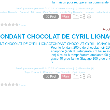
la maison pour récuperer sa commande, o
Posté par marie pierre 01 à 20:55 -
Commentaires [
…
]
- Permalien [
#
]
Ateliers Demarle
,
Caramel
,
Michalak
,
Guy Demarle
,
moule Guy Demarle
,
pommes
,
sablé breto
?
0 vote
4 oc
FONDANT CHOCOLAT DE CYRIL LIGNA
FONDANT CHOCOLAT CYRIL LIGNAC Ing
Pour le fondant 200 g de chocolat noir 2
scarpone (sorti du réfrigérateur 1 heure av
ion) 4 œufs à tempsérature ambiante 90 
glace 40 g de farine Glaçage 100 g de cho
50...
Posté par marie pierre 01 à 20:25 -
Commentaires [
…
]
- Permalien [
#
]
Tags:
Fondant
,
Chocolat
,
Guy Demarle
,
Cyril Lignac
?
0 vote