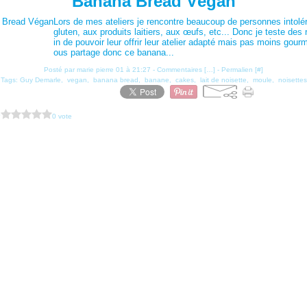
Banana Bread Végan
Lors de mes ateliers je rencontre beaucoup de personnes intolé
gluten, aux produits laitiers, aux œufs, etc... Donc je teste des 
in de pouvoir leur offrir leur atelier adapté mais pas moins gour
ous partage donc ce banana...
Posté par marie pierre 01 à 21:27 -
Commentaires [
…
]
- Permalien [
#
]
Tags:
Guy Demarle
,
vegan
,
banana bread
,
banane
,
cakes
,
lait de noisette
,
moule
,
noisettes
?
0 vote