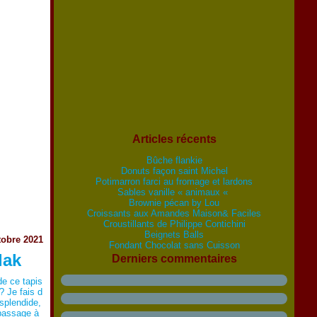
Articles récents
Bûche flankie
Donuts façon saint Michel
Potimarron farci au fromage et lardons
Sables vanille « animaux «
Brownie pécan by Lou
Croissants aux Amandes Maison& Faciles
Croustillants de Philippe Contichini
Beignets Balls
tobre 2021
Fondant Chocolat sans Cuisson
lak
Derniers commentaires
de ce tapis
? Je fais d
 splendide,
passage à