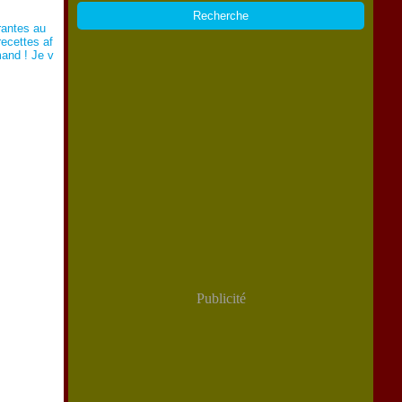
rantes au
recettes af
mand ! Je v
Publicité