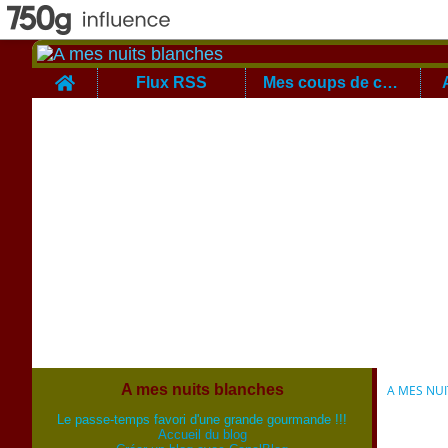
Home
Flux RSS
Mes coups de coeur
A mes nuits blanches
A MES NU
Le passe-temps favori d'une grande gourmande !!!
Accueil du blog