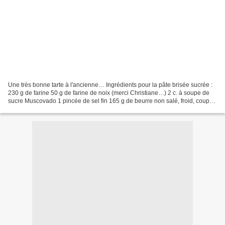
Une très bonne tarte à l'ancienne… Ingrédients pour la pâte brisée sucrée :
230 g de farine 50 g de farine de noix (merci Christiane…) 2 c. à soupe de
sucre Muscovado 1 pincée de sel fin 165 g de beurre non salé, froid, coupé
en morceaux 1 œuf Environ...