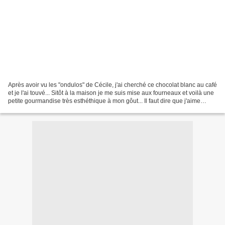
Après avoir vu les "ondulos" de Cécile, j'ai cherché ce chocolat blanc au café
et je l'ai touvé... Sitôt à la maison je me suis mise aux fourneaux et voilà une
petite gourmandise très esthéthique à mon gôut... Il faut dire que j'aime
beaucoup cette nouvelle...