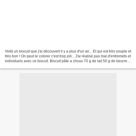
Voilà un biscuit que j'ai découvert il y a plus d'un an... Et qui est très souple et
très bon ! On peut le colorer c'est trop joli... J'ai réalisé pas mal d'entremets et
individuels avec ce biscuit. Biscuit pâte a choux 70 g de lait 50 g de beurre
70...