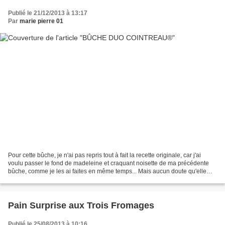
Publié le 21/12/2013 à 13:17
Par
marie pierre 01
Pour cette bûche, je n'ai pas repris tout à fait la recette originale, car j'ai
voulu passer le fond de madeleine et craquant noisette de ma précédente
bûche, comme je les ai faites en même temps... Mais aucun doute qu'elle
aurait été meilleure dans sa...
Pain Surprise aux Trois Fromages
Publié le 25/08/2013 à 10:16