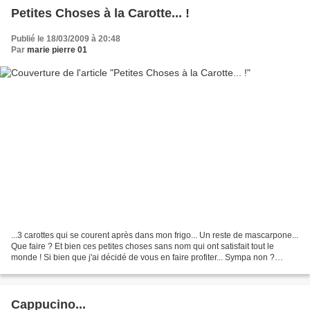
Petites Choses à la Carotte... !
Publié le 18/03/2009 à 20:48
Par
marie pierre 01
...3 carottes qui se courent après dans mon frigo... Un reste de mascarpone...
Que faire ? Et bien ces petites choses sans nom qui ont satisfait tout le
monde ! Si bien que j'ai décidé de vous en faire profiter... Sympa non ?
Ingrédient pour 6 petites...
Cappucino...