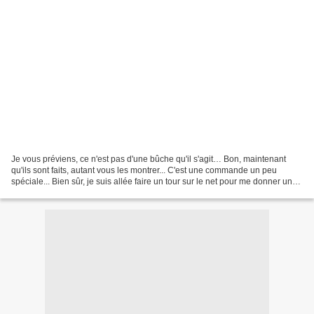
Je vous préviens, ce n'est pas d'une bûche qu'il s'agit… Bon, maintenant
qu'ils sont faits, autant vous les montrer... C'est une commande un peu
spéciale... Bien sûr, je suis allée faire un tour sur le net pour me donner une
idée... Et j'ai trouvé ces...