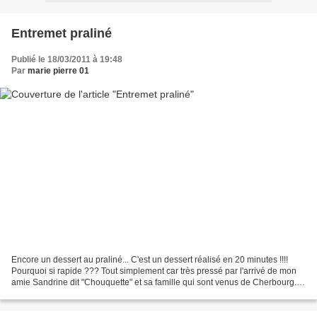
Entremet praliné
Publié le 18/03/2011 à 19:48
Par
marie pierre 01
Encore un dessert au praliné... C'est un dessert réalisé en 20 minutes !!!!
Pourquoi si rapide ??? Tout simplement car très pressé par l'arrivé de mon
amie Sandrine dit "Chouquette" et sa famille qui sont venus de Cherbourg...
Tout ceci était convenu...