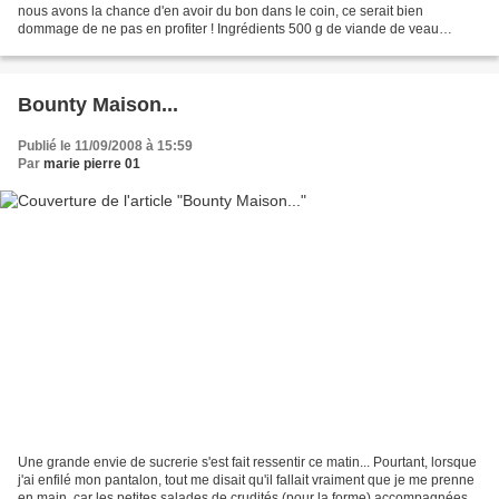
nous avons la chance d'en avoir du bon dans le coin, ce serait bien
dommage de ne pas en profiter ! Ingrédients 500 g de viande de veau
hachée 1/2 oignon émincé 1 cuillère à soupe...
Bounty Maison...
Publié le 11/09/2008 à 15:59
Par
marie pierre 01
Une grande envie de sucrerie s'est fait ressentir ce matin... Pourtant, lorsque
j'ai enfilé mon pantalon, tout me disait qu'il fallait vraiment que je me prenne
en main, car les petites salades de crudités (pour la forme) accompagnées