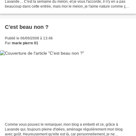
Lavande.... C'est la semaine du melon, et je vous l'accorde, il n'y en a pas
beaucoup dans cette entrée, mais moi le melon, je l'aime nature comme ça,
sans sucre, ni sel, ni Porto, ni...
C'est beau non ?
Publié le 06/09/2008 à 13:46
Par
marie pierre 01
Comme vous pouvez le remarquer, mon blog a embelli et ce, grâce à
Lavande qui, toujours pleine d'idées, aménage régulièrement mon blog
avec goût. Heureusement qu'elle est là, car personnellement, je ne