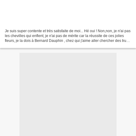
Je suis super contente et très satisfaite de moi... Hé oui ! Non,non, je n'ai pas
les chevilles qui enflent, je n'ai pas de mérite car la réussite de ces jolies
fleurs, je la dois à Bernard Dauphin , chez qui j'aime aller chercher des trucs
de pro......