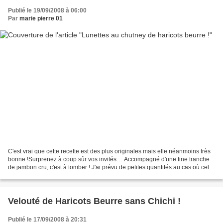
Publié le 19/09/2008 à 06:00
Par
marie pierre 01
C'est vrai que cette recette est des plus originales mais elle néanmoins très
bonne !Surprenez à coup sûr vos invités… Accompagné d'une fine tranche
de jambon cru, c'est à tomber ! J'ai prévu de petites quantités au cas où cela
ne plairait pas. Il sagit...
Velouté de Haricots Beurre sans Chichi !
Publié le 17/09/2008 à 20:31