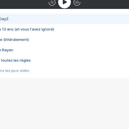
 DayZ
 a 13 ans (et vous l'avez ignoré)
e (littéralement)
im Rayan
 toutes les règles
s les jeux vidéo
us choquant de Rockstar ? - Le scandale BULLY
e plus moche de Steam
du RÊVE tourne au CAUCHEMAR
pendant 8 heures
it… à tort