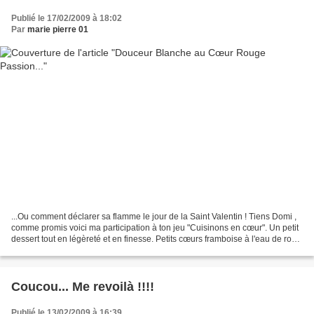
Publié le 17/02/2009 à 18:02
Par
marie pierre 01
...Ou comment déclarer sa flamme le jour de la Saint Valentin ! Tiens Domi ,
comme promis voici ma participation à ton jeu "Cuisinons en cœur". Un petit
dessert tout en légèreté et en finesse. Petits cœurs framboise à l'eau de rose
Là, je ne me suis pas...
Coucou... Me revoilà !!!!
Publié le 13/02/2009 à 16:39