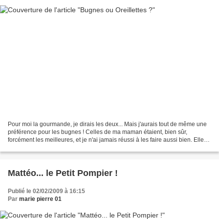
Pour moi la gourmande, je dirais les deux... Mais j'aurais tout de même une
préférence pour les bugnes ! Celles de ma maman étaient, bien sûr,
forcément les meilleures, et je n'ai jamais réussi à les faire aussi bien. Elle
n'a pas de recette et met tout...
Mattéo... le Petit Pompier !
Publié le 02/02/2009 à 16:15
Par
marie pierre 01