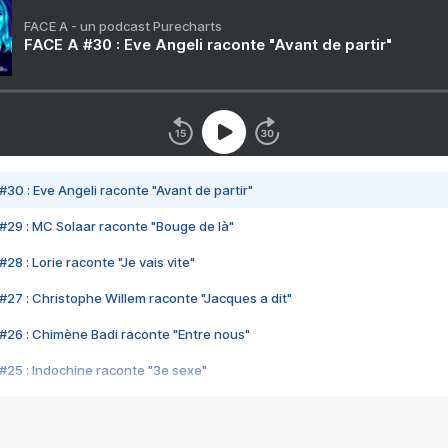
FACE A - un podcast Purecharts
FACE A #30 : Eve Angeli raconte "Avant de partir"
#30 : Eve Angeli raconte "Avant de partir"
#29 : MC Solaar raconte "Bouge de là"
28 : Lorie raconte "Je vais vite"
#27 : Christophe Willem raconte "Jacques a dit"
#26 : Chimène Badi raconte "Entre nous"
#25 : Indochine raconte "3e sexe"
#24 : Zaho raconte "C'est chelou"
#23 : Patrick Bruel raconte "Au café des délices"