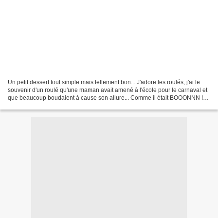
Un petit dessert tout simple mais tellement bon... J'adore les roulés, j'ai le
souvenir d'un roulé qu'une maman avait amené à l'école pour le carnaval et
que beaucoup boudaient à cause son allure... Comme il était BOOONNN !
Moi, je me suis jetée dessus,...