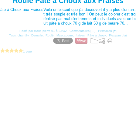
Roulé Pâte à Choux aux Fraises
Voilà un biscuit que j'ai découvert il y a plus d'un an.
t très souple et très bon ! On peut le colorer c'est trop 
réalisé pas mal d'entremets et individuels avec ce bi
uit pâte a choux 70 g de lait 50 g de beurre 70...
Posté par marie pierre 01 à 23:42 -
Commentaires [
…
]
- Permalien [
#
]
Tags:
chantilly
,
Demarle
,
Roulé
,
Mascapone
,
fraises
,
Pâte à choux
,
Flexipan plat
?
1 vote