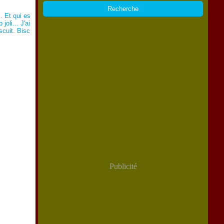
.. Et qui es
joli... J'ai
scuit. Bisc
Publicité