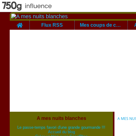
Home
Flux RSS
Mes coups de coeur
A mes nuits blanches
A MES NU
Le passe-temps favori d'une grande gourmande !!!
Accueil du blog