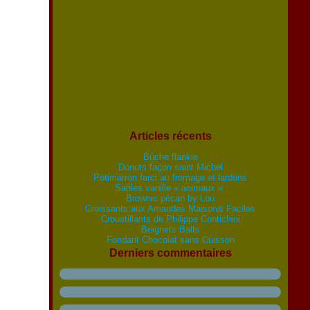
Articles récents
Bûche flankie
Donuts façon saint Michel
Potimarron farci au fromage et lardons
Sables vanille « animaux «
Brownie pécan by Lou
Croissants aux Amandes Maison& Faciles
Croustillants de Philippe Contichini
Beignets Balls
Fondant Chocolat sans Cuisson
Derniers commentaires