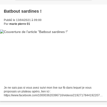
Batbout sardines !
Publié le 13/04/2021 à 09:00
Par
marie pierre 01
Je ne sais pas si vous avez suivi mon live sur fb dans lequel je vous
proposais un plateau apéro, lien ici :
https://www.facebook.com/100003620396716/videos/2192717844192207/
Voilà donc la recette du chef Guy Demarle. Pour cela, j'ai utilisé le moule...