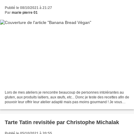
Publié le 08/10/2021 à 21:27
Par
marie pierre 01
Lors de mes ateliers je rencontre beaucoup de personnes intolérantes au
gluten, aux produits laitiers, aux œufs, etc... Donc je teste des recettes afin de
pouvoir leur offrir leur atelier adapté mais pas moins gourmand ! Je vous
partage donc ce banana...
Tarte Tatin revisitée par Christophe Michalak
Publié le 05/10/2021 à 20:55