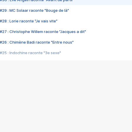
#29 : MC Solaar raconte "Bouge de là"
28 : Lorie raconte "Je vais vite"
#27 : Christophe Willem raconte "Jacques a dit"
#26 : Chimène Badi raconte "Entre nous"
#25 : Indochine raconte "3e sexe"
#24 : Zaho raconte "C'est chelou"
#23 : Patrick Bruel raconte "Au café des délices"
#22 : Kyo raconte "Le chemin"
#21 : Nolwenn Leroy raconte "Cassé"
#20 : Patrick Hernandez raconte "Born to be alive"
#19 : Lorie raconte "Près de moi"
#18 : Michael Jones raconte "A nos actes manqués" (avec Jean-Jacque