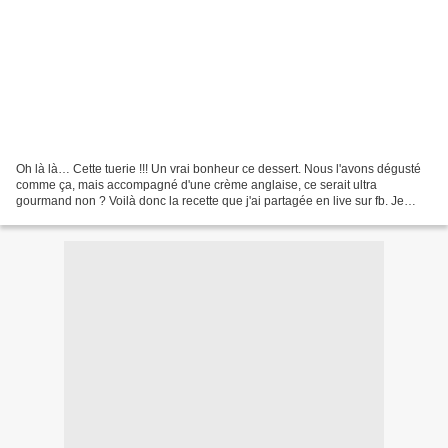
Oh là là… Cette tuerie !!! Un vrai bonheur ce dessert. Nous l'avons dégusté
comme ça, mais accompagné d'une crème anglaise, ce serait ultra
gourmand non ? Voilà donc la recette que j'ai partagée en live sur fb. Je
vous invite à regarder le live en replay...