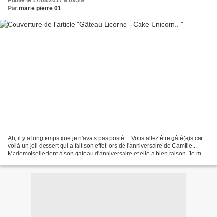
Publié le 17/08/2017 à 09:29
Par
marie pierre 01
Ah, il y a longtemps que je n'avais pas posté.... Vous allez être gâté(e)s car
voilà un joli dessert qui a fait son effet lors de l'anniversaire de Camille...
Mademoiselle tient à son gateau d'anniversaire et elle a bien raison. Je me
suis bien amusée...