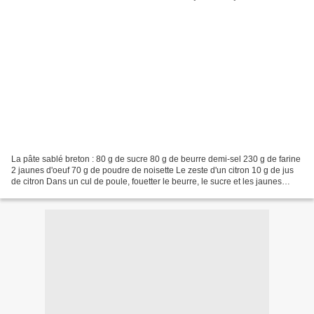
La pâte sablé breton : 80 g de sucre 80 g de beurre demi-sel 230 g de farine
2 jaunes d'oeuf 70 g de poudre de noisette Le zeste d'un citron 10 g de jus
de citron Dans un cul de poule, fouetter le beurre, le sucre et les jaunes
d’œufs, jusqu’à ce que...