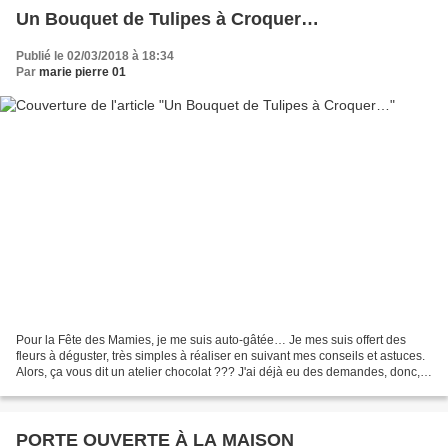
Un Bouquet de Tulipes à Croquer…
Publié le 02/03/2018 à 18:34
Par
marie pierre 01
Pour la Fête des Mamies, je me suis auto-gâtée… Je mes suis offert des
fleurs à déguster, très simples à réaliser en suivant mes conseils et astuces.
Alors, ça vous dit un atelier chocolat ??? J'ai déjà eu des demandes, donc, si
vous êtes assez nombreuses,...
PORTE OUVERTE À LA MAISON