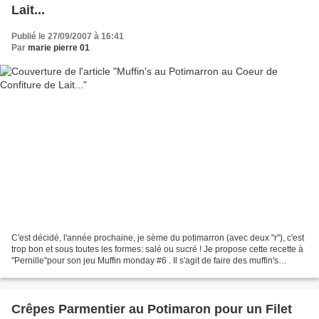
Lait...
Publié le 27/09/2007 à 16:41
Par
marie pierre 01
C'est décidé, l'année prochaine, je sème du potimarron (avec deux "r"), c'est
trop bon et sous toutes les formes: salé ou sucré ! Je propose cette recette à
"Pernille"pour son jeu Muffin monday #6 . Il s'agit de faire des muffin's
exotiques... Mais si...
Crêpes Parmentier au Potimaron pour un Filet