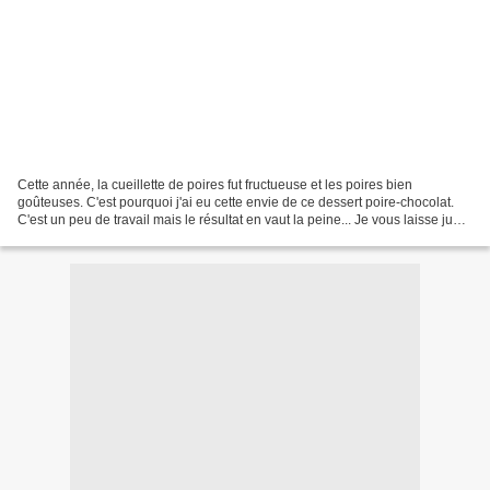
Cette année, la cueillette de poires fut fructueuse et les poires bien
goûteuses. C'est pourquoi j'ai eu cette envie de ce dessert poire-chocolat.
C'est un peu de travail mais le résultat en vaut la peine... Je vous laisse juger
! Il faut dabord préparer...