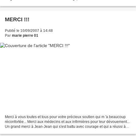
(recette à publier prochainement)...!...
MERCI !!!
Publié le 10/09/2007 à 14:48
Par
marie pierre 01
Merci à vous toutes et tous pour votre précieux soutien qui m 'a beaucoup
réconfortée... Merci aux médecins et aux infirmières pour leur dévouement...
Un grand merci à Jean-Jean qui s'est battu avec courage et qui a réussi à
surmonter une terrible période...