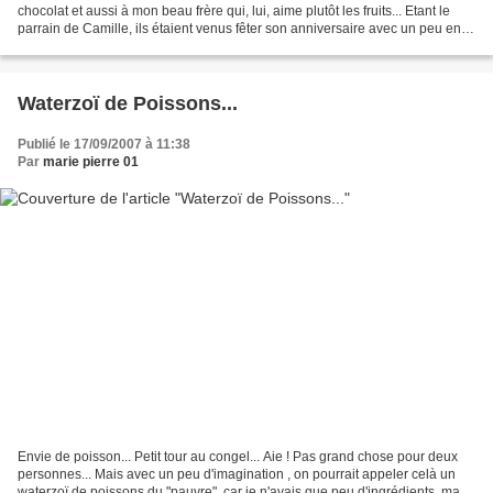
chocolat et aussi à mon beau frère qui, lui, aime plutôt les fruits... Etant le
parrain de Camille, ils étaient venus fêter son anniversaire avec un peu en
retard. Ingrédients...
Waterzoï de Poissons...
Publié le 17/09/2007 à 11:38
Par
marie pierre 01
Envie de poisson... Petit tour au congel... Aie ! Pas grand chose pour deux
personnes... Mais avec un peu d'imagination , on pourrait appeler celà un
waterzoï de poissons du "pauvre", car je n'avais que peu d'ingrédients, mais