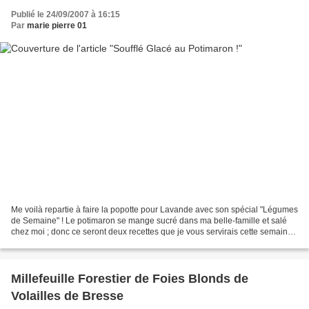
Publié le 24/09/2007 à 16:15
Par
marie pierre 01
Me voilà repartie à faire la popotte pour Lavande avec son spécial "Légumes
de Semaine" ! Le potimaron se mange sucré dans ma belle-famille et salé
chez moi ; donc ce seront deux recettes que je vous servirais cette semaine,
une salée et bien sûr une...
Millefeuille Forestier de Foies Blonds de
Volailles de Bresse