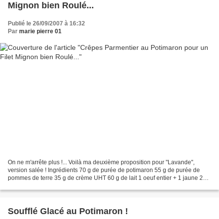
Mignon bien Roulé...
Publié le 26/09/2007 à 16:32
Par
marie pierre 01
On ne m'arrête plus !... Voilà ma deuxième proposition pour "Lavande",
version salée ! Ingrédients 70 g de purée de potimaron 55 g de purée de
pommes de terre 35 g de crème UHT 60 g de lait 1 oeuf entier + 1 jaune 25 g
de farine Sel, poivre, muscade Ecraser...
Soufflé Glacé au Potimaron !