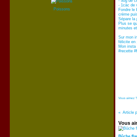
- 50g de c
- 1càc de 
Poissons
Fondre le 
crème puis
Sépare la 
Plus se qu
minutes et 
Sur mon in
félicite en
Mon insta
#recette #
Vous aimez 
Article 
Vous ai
Bûche fla