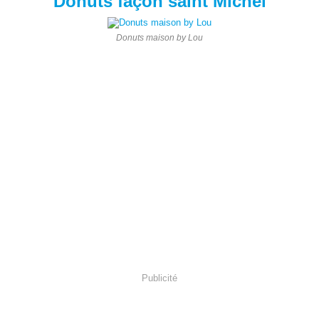
Donuts façon saint Michel
Donuts maison by Lou
Publicité