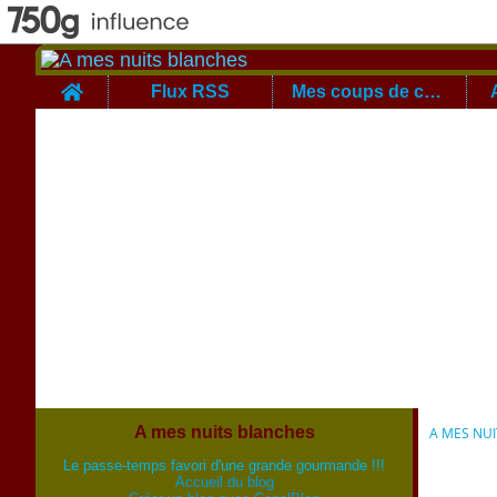
Home
Flux RSS
Mes coups de coeur
A mes nuits blanches
A MES NU
Le passe-temps favori d'une grande gourmande !!!
Accueil du blog