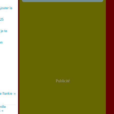
jouter la
/25
 je te
on
Publicité
 flankie