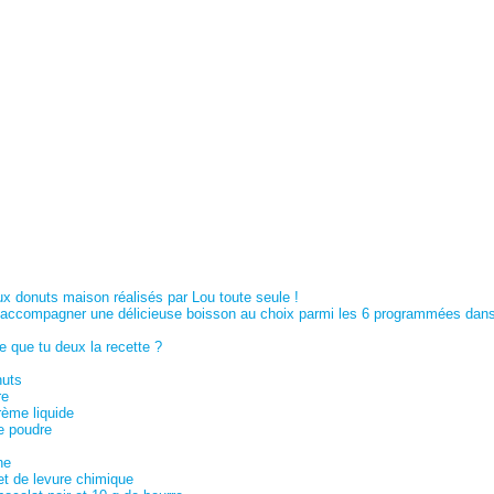
ux donuts maison réalisés par Lou toute seule !
r accompagner une délicieuse boisson au choix parmi les 6 programmées dans
 que tu deux la recette ?
nuts
re
rème liquide
e poudre
ne
et de levure chimique