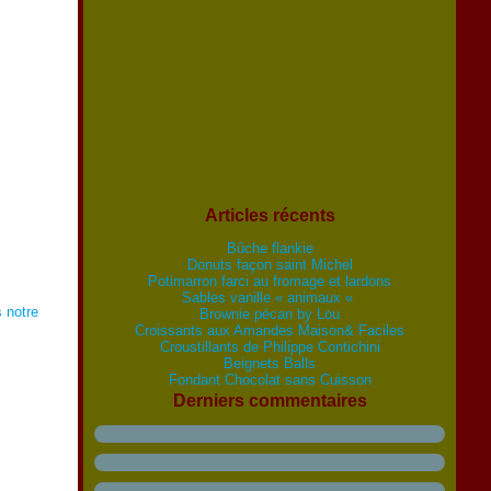
Articles récents
Bûche flankie
Donuts façon saint Michel
Potimarron farci au fromage et lardons
Sables vanille « animaux «
 notre
Brownie pécan by Lou
Croissants aux Amandes Maison& Faciles
Croustillants de Philippe Contichini
Beignets Balls
Fondant Chocolat sans Cuisson
Derniers commentaires