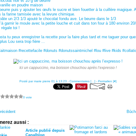
hocolat noir et 10 g de beurre
vanille en poudre maison
beurre puis y ajouter les œufs le sucre et bien fouetter à la cuillère magique. A
 la farine tamisée avec la levure chimique.
pâte un 2/3 1/3 ajouté le chocolat fondu ave. Le beurre dans le 1/3
’à garnir le moule avec la petite louche et cuit dans ton four à 180 environ 20
régale toi !
sta tu peux enregistrer la recette pour la faire plus tard et me taguer pour que
 plus Lou sera trop fière ...
faitmaison #recettefacile #donuts #donutssaintmichel #lou #live #kids #collati
Ici un cappuccino, ma boisson chouchou après l’expresso !
Posté par marie pierre 01 à 13:23 -
Commentaires [
…
]
- Permalien [
#
]
?
0 vote
précédent
Bûche
merez aussi :
Article publié depuis
Canalblog
nkie