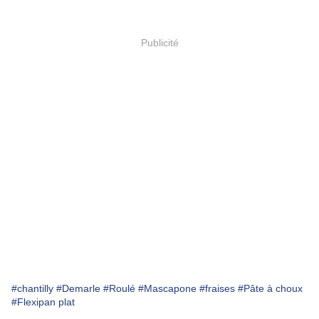
Publicité
#chantilly
#Demarle
#Roulé
#Mascapone
#fraises
#Pâte à choux
#Flexipan plat