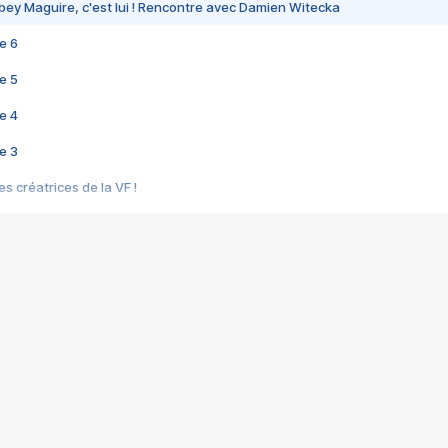
bey Maguire, c'est lui ! Rencontre avec Damien Witecka
e 6
e 5
e 4
e 3
s créatrices de la VF !
e 2
e 1
e Mektoub My Love arrive enfin ! Rencontre avec Shaïn Boumedine et Sal
i : après Toni en famille
elle réalise le bouleversant Dites lui que je l'aime
ais ! Rencontre autour de Vie privée de Rebecca Zlotowski
 de Marguerite, Grave... Rencontre avec Ella Rumpf