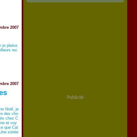
mbre 2007
n je plaisa
illeurs rec
mbre 2007
es
Publicité
er Noël, je
re des cho
ités chez C
ène et voy
, ce que Cat
.Une soirée