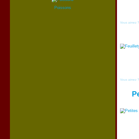
Poissons
Vous aimez 
Vous aimez 
P