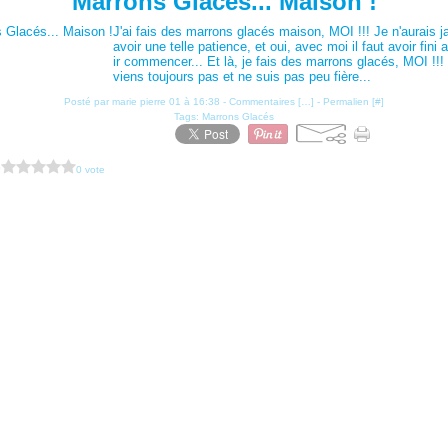
Marrons Glacés... Maison !
J'ai fais des marrons glacés maison, MOI !!! Je n'aurais 
avoir une telle patience, et oui, avec moi il faut avoir fini 
ir commencer... Et là, je fais des marrons glacés, MOI !!! 
viens toujours pas et ne suis pas peu fière...
Posté par marie pierre 01 à 16:38 -
Commentaires [
…
]
- Permalien [
#
]
Tags:
Marrons Glacés
?
0 vote