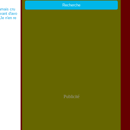
jamais cru
avant d'avo
Je n'en re
Publicité