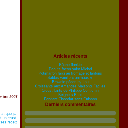
Articles récents
Bûche flankie
Donuts façon saint Michel
Potimarron farci au fromage et lardons
Sables vanille « animaux «
Brownie pécan by Lou
Croissants aux Amandes Maison& Faciles
Croustillants de Philippe Contichini
Beignets Balls
mbre 2007
Fondant Chocolat sans Cuisson
Derniers commentaires
ait que j'a
t un crust
uses recett