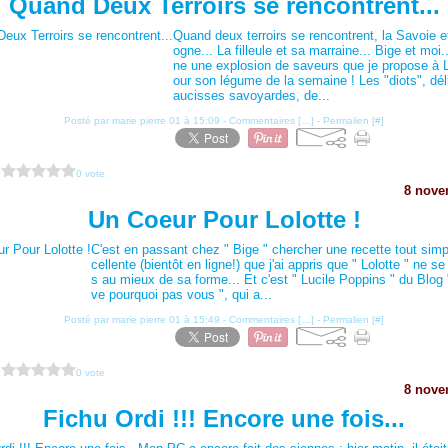
Quand Deux Terroirs se rencontrent...
Quand deux terroirs se rencontrent, la Savoie e
ogne... La filleule et sa marraine... Bige et moi.
ne une explosion de saveurs que je propose à 
our son légume de la semaine ! Les "diots", dél
aucisses savoyardes, de...
Posté par marie pierre 01 à 15:09 -
Commentaires [
…
]
- Permalien [
#
]
?
0 vote
8 nove
Un Coeur Pour Lolotte !
C'est en passant chez " Bige " chercher une recette tout sim
cellente (bientôt en ligne!) que j'ai appris que " Lolotte " ne se
s au mieux de sa forme... Et c'est " Lucile Poppins " du Blog " 
ve pourquoi pas vous ", qui a...
Posté par marie pierre 01 à 15:49 -
Commentaires [
…
]
- Permalien [
#
]
?
0 vote
8 nove
Fichu Ordi !!! Encore une fois...