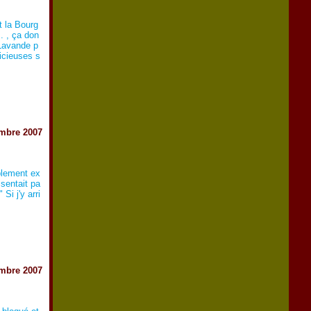
t la Bourg
.. , ça don
Lavande p
icieuses s
mbre 2007
plement ex
 sentait pa
Si j'y arri
mbre 2007