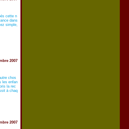
bés cette n
 lance dans
sez simple,
mbre 2007
autre chos
s les enfan
ris la rec
ssit à chaq
mbre 2007