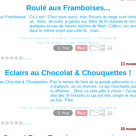
Roulé aux Framboises...
Ca y est ! Chez nous aussi, trois flocons de neige sont tom
uit.. Alors, de suite, je pense aux fêtes de fin d'année et me
quelques essais de futures bûches de Noël ! Celle-ci est as
dans le même esprit que celle-là , mais...
Posté par marie pierre 01 à 09:38 -
Commentaires [
…
]
- Permalien [
#
]
Tags:
Framboises
,
chantilly
,
Roulé
,
Bûches
?
0 vote
13 nove
Eclairs au Chocolat & Chouquettes !
Pas le temps de faire de la grande pâtisserie ni 
e d'ailleurs, en ce moment, ce qui n'enchante pa
ts affamés... Donc ce sera pâte à choux ! J'ai rep
ette des St honorés ici qui est très simple et réu
ue fois. Pâte...
Posté par marie pierre 01 à 10:04 -
Commentaires [
…
]
- Permalien [
#
]
?
0 vote
10 nove