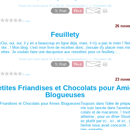
Posté par marie pierre 01 à 09:49 -
Commentaires [
…
]
- Permalien [
#
]
?
0 vote
26 nove
Feuillety
Oui, oui, oui, il y en a beaucoup en ligne déjà, mais, il n'y a pas le mien ! No
nte...! Mon blog, c'est mon livre de recettes donc, j'essaie d'y placer mes me
ettes. Je voulais faire une dacquoise aux noisettes pour ce feuillety :...
Posté par marie pierre 01 à 10:11 -
Commentaires [
…
]
- Permalien [
#
]
?
0 vote
23 nove
etites Friandises et Chocolats pour Ami
Blogueuses
Toujours dans l'idée de prépar
me suis lancée dans l'aventu
colats et de macarons..! Inv
atherine , pour un dîner Slov
ez plutôt par ici , ici , et ici 
herine nous avait concocté..
très agréable...