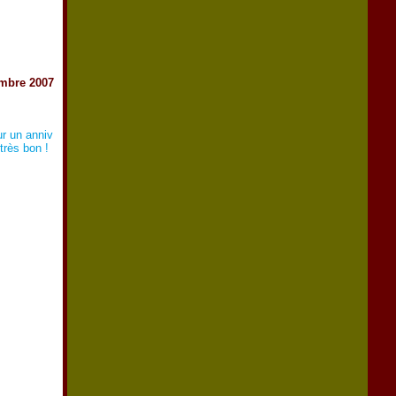
mbre 2007
ur un anniv
 très bon !