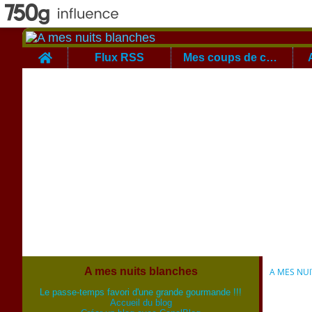
Home
Flux RSS
Mes coups de coeur
A mes nuits blanches
A MES NU
Le passe-temps favori d'une grande gourmande !!!
Accueil du blog