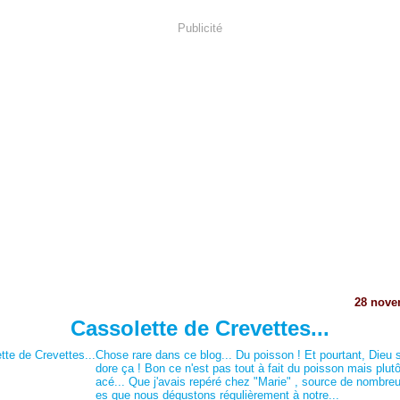
Publicité
28 nove
Cassolette de Crevettes...
Chose rare dans ce blog... Du poisson ! Et pourtant, Dieu s
dore ça ! Bon ce n'est pas tout à fait du poisson mais plutô
acé... Que j'avais repéré chez "Marie" , source de nombre
es que nous dégustons régulièrement à notre...