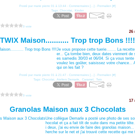
Posté par marie pierre 01 à 13:44 -
Commentaires [
…
]
- Permalien [
#
]
Tags:
Chocolat
,
Kinder
?
0 vote
26
TWIX Maison........... Trop trop Bons !!!!
Je vous propose cette tuerie........ La recette
er... Ça tombe bien, deux dates viennent de se
es samedis 30/03 et 06/04. Si ça vous tente 
voulez les goûter, saisissez votre chance... 
qui on les fait ?
Posté par marie pierre 01 à 21:47 -
Commentaires [
…
]
- Permalien [
#
]
Tags:
Chocolat
,
Ateliers Demarle
,
Caramel
,
Twix
?
0 vote
17
Granolas Maison aux 3 Chocolats
Une collègue Demarle a posté une photo de ses sou
hocolat et ça a fait tilt de suite dans ma petite tête.
i deux, j'ai eu envie de faire des granolas maison...
herche sur le net et j'ai trouvé cette recette qui me t