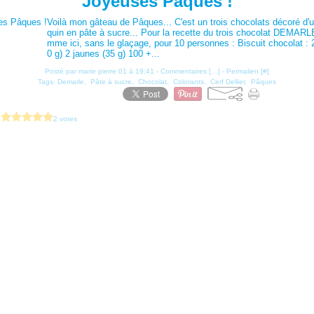
Joyeuses Pâques !
Voilà mon gâteau de Pâques... C'est un trois chocolats décoré d'u
quin en pâte à sucre... Pour la recette du trois chocolat DEMARL
mme ici, sans le glaçage, pour 10 personnes : Biscuit chocolat :
0 g) 2 jaunes (35 g) 100 +...
Posté par marie pierre 01 à 19:41 -
Commentaires [
…
]
- Permalien [
#
]
Tags:
Demarle
,
Pâte à sucre
,
Chocolat
,
Colorants
,
Cerf Dellier
,
Pâques
?
2 votes