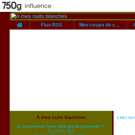
Home
Flux RSS
Mes coups de coeur
A mes nuits blanches
A MES NU
Le passe-temps favori d'une grande gourmande !!!
Accueil du blog