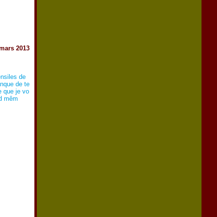
 mars 2013
nsiles de
anque de te
e que je vo
nd mêm