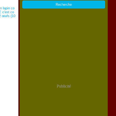
n lapin co
E c'est co
 2 œufs (10
Publicité