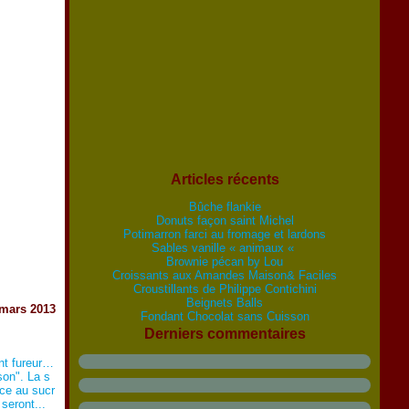
Articles récents
Bûche flankie
Donuts façon saint Michel
Potimarron farci au fromage et lardons
Sables vanille « animaux «
Brownie pécan by Lou
Croissants aux Amandes Maison& Faciles
Croustillants de Philippe Contichini
Beignets Balls
 mars 2013
Fondant Chocolat sans Cuisson
Derniers commentaires
nt fureur…
son". La s
âce au sucr
seront...