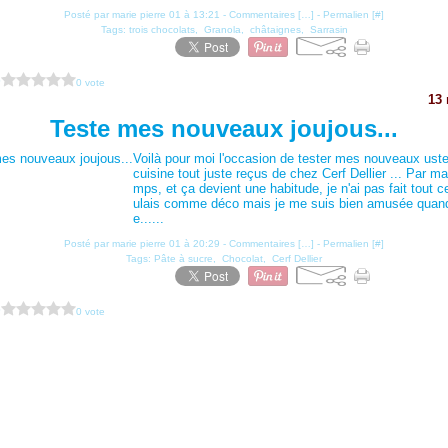
Posté par marie pierre 01 à 13:21 -
Commentaires [
…
]
- Permalien [
#
]
Tags:
trois chocolats
,
Granola
,
châtaignes
,
Sarrasin
?
0 vote
13
Teste mes nouveaux joujous...
Voilà pour moi l'occasion de tester mes nouveaux uste
cuisine tout juste reçus de chez Cerf Dellier ... Par m
mps, et ça devient une habitude, je n'ai pas fait tout c
ulais comme déco mais je me suis bien amusée qua
e......
Posté par marie pierre 01 à 20:29 -
Commentaires [
…
]
- Permalien [
#
]
Tags:
Pâte à sucre
,
Chocolat
,
Cerf Dellier
?
0 vote