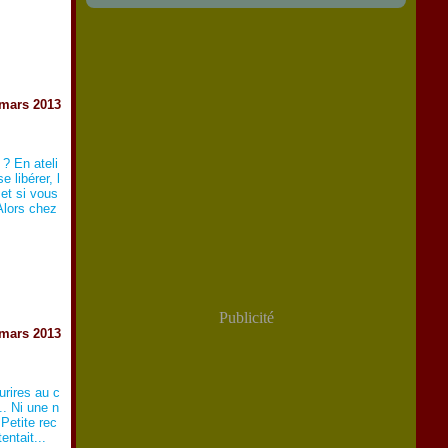
 mars 2013
 ? En ateli
 libérer, l
et si vous
Alors chez
Publicité
 mars 2013
rires au c
.. Ni une n
 Petite rec
entait...