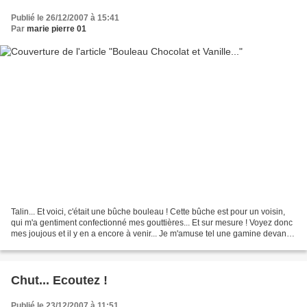
Publié le 26/12/2007 à 15:41
Par
marie pierre 01
Talin... Et voici, c'était une bûche bouleau ! Cette bûche est pour un voisin,
qui m'a gentiment confectionné mes gouttières... Et sur mesure ! Voyez donc
mes joujous et il y en a encore à venir... Je m'amuse tel une gamine devant
sa première cuisinière......
Chut... Ecoutez !
Publié le 23/12/2007 à 11:51