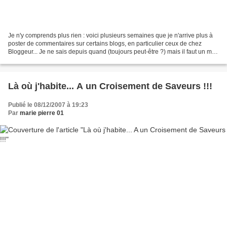
Je n'y comprends plus rien : voici plusieurs semaines que je n'arrive plus à
poster de commentaires sur certains blogs, en particulier ceux de chez
Bloggeur... Je ne sais depuis quand (toujours peut-être ?) mais il faut un mot
de passe, et là, je ne souviens...
Là où j'habite... A un Croisement de Saveurs !!!
Publié le 08/12/2007 à 19:23
Par
marie pierre 01