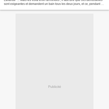
Lavande "... Mais les voilà enfin terminées ; il faut dire que ces demoiselles
sont exigeantes et demandent un bain tous les deux jours, et ce, pendant 14
jours... Et comme Lavande...
Publicité