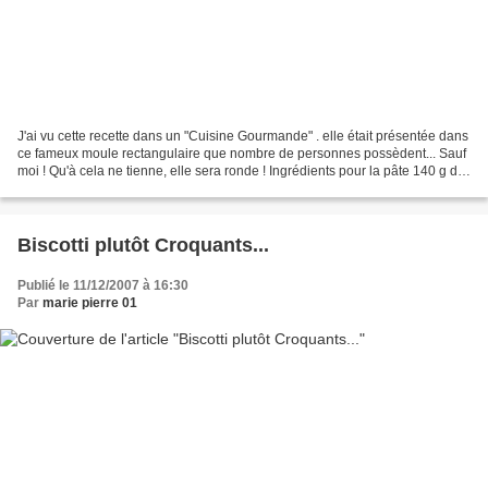
J'ai vu cette recette dans un "Cuisine Gourmande" . elle était présentée dans
ce fameux moule rectangulaire que nombre de personnes possèdent... Sauf
moi ! Qu'à cela ne tienne, elle sera ronde ! Ingrédients pour la pâte 140 g de
beurre + 25 g pour le...
Biscotti plutôt Croquants...
Publié le 11/12/2007 à 16:30
Par
marie pierre 01