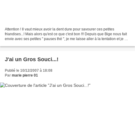
Attention ! Il vaut mieux avoir la dent dure pour savourer ces petites
friandises...! Mais alors qu'est ce que c'est bon !!! Depuis que Bige nous fait
envie avec ses petites " pauses thé ", je me laisse aller à la tentation et je me
permets ce Petit......
J'ai un Gros Souci...!
Publié le 10/12/2007 à 18:08
Par
marie pierre 01