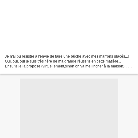
Je n'ai pu resister à l'envie de faire une bûche avec mes marrons glacés...!
Oui, oui, oui je suis très fière de ma grande réussite en cette matière...
Ensuite je la propose (virtuellement,sinon on va me lincher à la maison)... à
Sarita et ses "tendres...