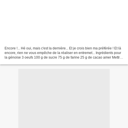
Encore !... Hé oui, mais c'est la dernière... Et je crois bien ma préférée ! Et là
encore, rien ne vous empêche de la réaliser en entremet... Ingrédients pour
la génoise 3 oeufs 100 g de sucre 75 g de farine 25 g de cacao amer Mettre
les oeufs et le sucre...