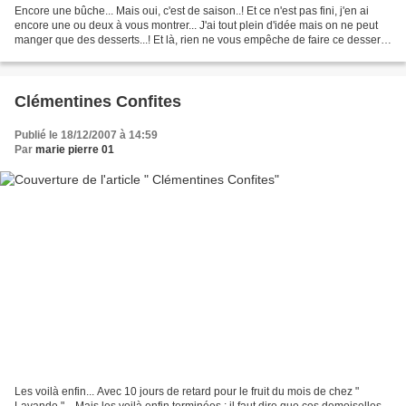
Encore une bûche... Mais oui, c'est de saison..! Et ce n'est pas fini, j'en ai
encore une ou deux à vous montrer... J'ai tout plein d'idée mais on ne peut
manger que des desserts...! Et là, rien ne vous empêche de faire ce dessert
en entremet et de simplifier...
Clémentines Confites
Publié le 18/12/2007 à 14:59
Par
marie pierre 01
Les voilà enfin... Avec 10 jours de retard pour le fruit du mois de chez "