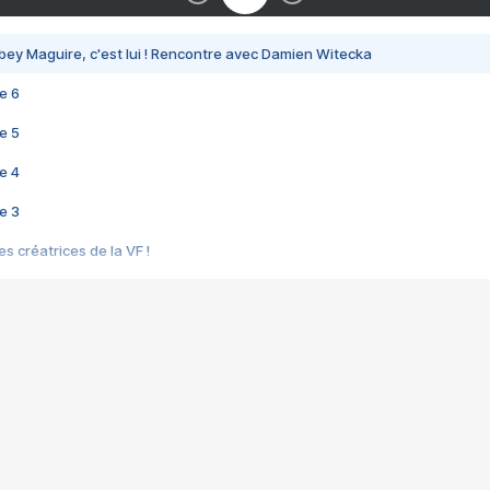
bey Maguire, c'est lui ! Rencontre avec Damien Witecka
e 6
e 5
e 4
e 3
s créatrices de la VF !
e 2
e 1
e Mektoub My Love arrive enfin ! Rencontre avec Shaïn Boumedine et Sal
i : après Toni en famille
elle réalise le bouleversant Dites lui que je l'aime
ais ! Rencontre autour de Vie privée de Rebecca Zlotowski