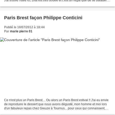
J'ai trouvé l'idée ici, Dita est très douée et c'est un régal que de se balader
chez elle... Pour...
Paris Brest façon Philippe Conticini
Publié le 18/07/2012 à 18:44
Par
marie pierre 01
Ce n'est plus un Paris Brest.... Ou alors un Paris Brest estival !! J'ai eu envie
de reproduire le dessert que nous avons dégusté, mon homme et moi lors
d'un fabuleux repas chez Greuze à Tournus... pour ceux qui connaissent,
vous savez de quoi je parle...