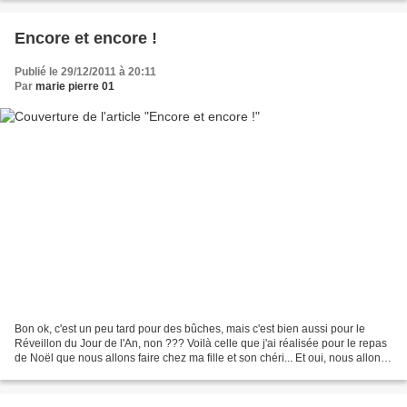
Encore et encore !
Publié le 29/12/2011 à 20:11
Par
marie pierre 01
Bon ok, c'est un peu tard pour des bûches, mais c'est bien aussi pour le
Réveillon du Jour de l'An, non ??? Voilà celle que j'ai réalisée pour le repas
de Noël que nous allons faire chez ma fille et son chéri... Et oui, nous allons
chercher nos cadeaux...