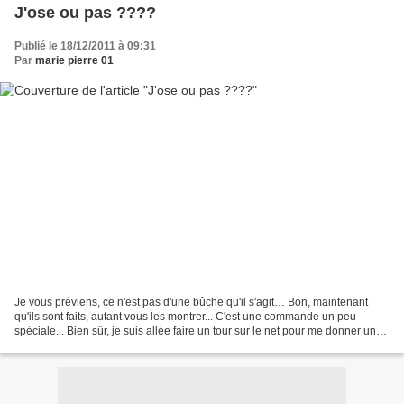
J'ose ou pas ????
Publié le 18/12/2011 à 09:31
Par
marie pierre 01
Je vous préviens, ce n'est pas d'une bûche qu'il s'agit… Bon, maintenant
qu'ils sont faits, autant vous les montrer... C'est une commande un peu
spéciale... Bien sûr, je suis allée faire un tour sur le net pour me donner une
idée... Et j'ai trouvé ces...