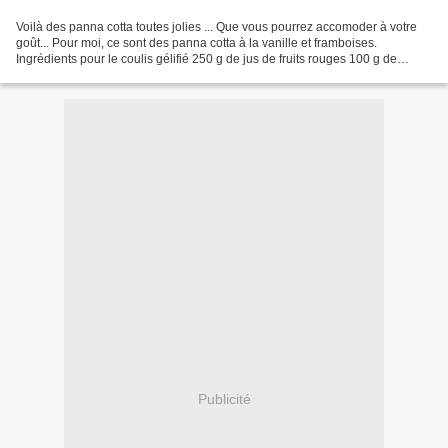
Voilà des panna cotta toutes jolies ... Que vous pourrez accomoder à votre
goût... Pour moi, ce sont des panna cotta à la vanille et framboises.
Ingrédients pour le coulis gélifié 250 g de jus de fruits rouges 100 g de
framboises 1 g d'agar-agar Porter...
Publicité