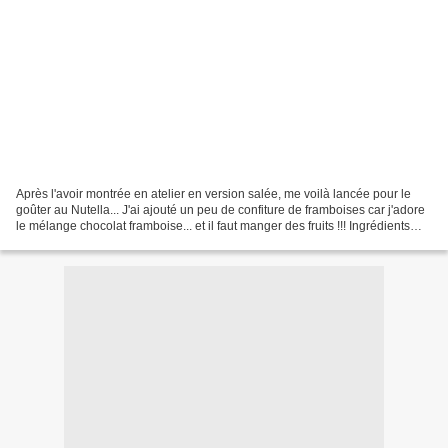
Après l'avoir montrée en atelier en version salée, me voilà lancée pour le
goûter au Nutella... J'ai ajouté un peu de confiture de framboises car j'adore
le mélange chocolat framboise... et il faut manger des fruits !!! Ingrédients
pâte à brioche : 130...