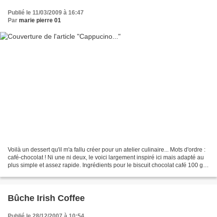
Publié le 11/03/2009 à 16:47
Par
marie pierre 01
Voilà un dessert qu'il m'a fallu créer pour un atelier culinaire... Mots d'ordre :
café-chocolat ! Ni une ni deux, le voici largement inspiré ici mais adapté au
plus simple et assez rapide. Ingrédients pour le biscuit chocolat café 100 g
de blanc d’œufs...
Bûche Irish Coffee
Publié le 28/12/2007 à 10:54