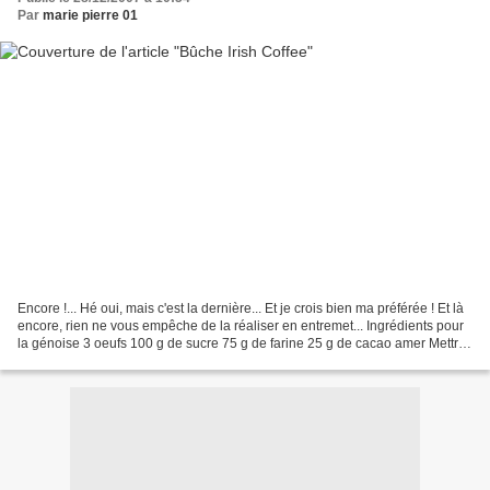
Par
marie pierre 01
Encore !... Hé oui, mais c'est la dernière... Et je crois bien ma préférée ! Et là
encore, rien ne vous empêche de la réaliser en entremet... Ingrédients pour
la génoise 3 oeufs 100 g de sucre 75 g de farine 25 g de cacao amer Mettre
les oeufs et le sucre...