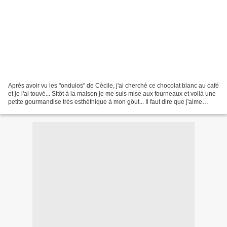
Après avoir vu les "ondulos" de Cécile, j'ai cherché ce chocolat blanc au café
et je l'ai touvé... Sitôt à la maison je me suis mise aux fourneaux et voilà une
petite gourmandise très esthéthique à mon gôut... Il faut dire que j'aime
beaucoup cette nouvelle...