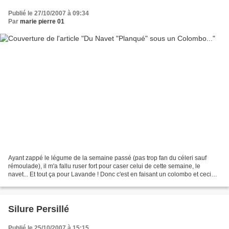
Publié le 27/10/2007 à 09:34
Par
marie pierre 01
Ayant zappé le légume de la semaine passé (pas trop fan du céleri sauf
rémoulade), il m'a fallu ruser fort pour caser celui de cette semaine, le
navet... Et tout ça pour Lavande ! Donc c'est en faisant un colombo et ceci
grace à Minouchka , qui souvenez-vous...
Silure Persillé
Publié le 25/10/2007 à 15:15