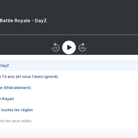
 Battle Royale - DayZ
 DayZ
 a 13 ans (et vous l'avez ignoré)
e (littéralement)
im Rayan
 toutes les règles
s les jeux vidéo
us choquant de Rockstar ? - Le scandale BULLY