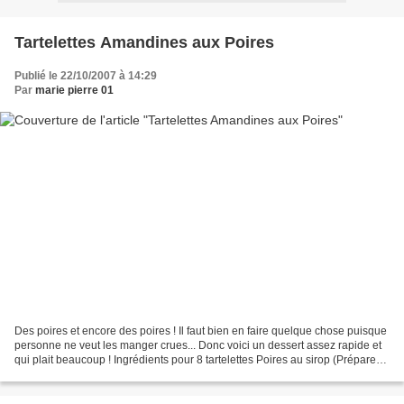
Tartelettes Amandines aux Poires
Publié le 22/10/2007 à 14:29
Par
marie pierre 01
Des poires et encore des poires ! Il faut bien en faire quelque chose puisque
personne ne veut les manger crues... Donc voici un dessert assez rapide et
qui plait beaucoup ! Ingrédients pour 8 tartelettes Poires au sirop (Préparer
les poires au sirop...