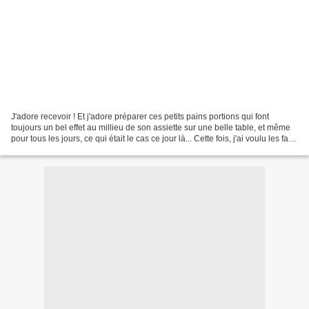
J'adore recevoir ! Et j'adore préparer ces petits pains portions qui font
toujours un bel effet au millieu de son assiette sur une belle table, et même
pour tous les jours, ce qui était le cas ce jour là... Cette fois, j'ai voulu les faire
moulés, c'est...