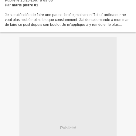
Publié le 15/10/2007 à 09:06
Par
marie pierre 01
Je suis désolée de faire une pause forcée, mais mon "fichu" ordinateur ne
veut plus m'obéir et se bloque constamment. J'ai donc demandé à mon mari
de faire ce post depuis son boulot. Je m'applique à y remédier le plus
rapidement possible.
Publicité