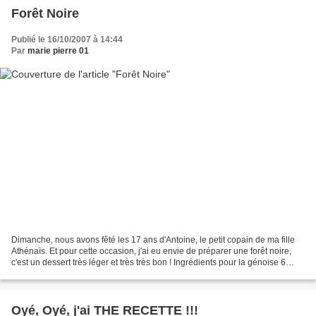
Forêt Noire
Publié le 16/10/2007 à 14:44
Par
marie pierre 01
Dimanche, nous avons fêté les 17 ans d'Antoine, le petit copain de ma fille
Athénaïs. Et pour cette occasion, j'ai eu envie de préparer une forêt noire,
c'est un dessert très léger et très très bon ! Ingrédients pour la génoise 6
oeufs 200 g de sucre...
Oyé, Oyé, j'ai THE RECETTE !!!