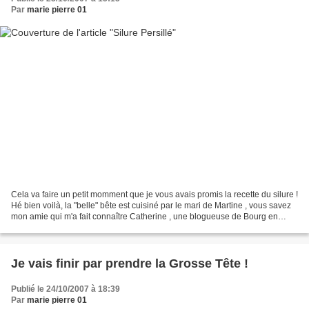
Par
marie pierre 01
Cela va faire un petit momment que je vous avais promis la recette du silure !
Hé bien voilà, la "belle" bête est cuisiné par le mari de Martine , vous savez
mon amie qui m'a fait connaître Catherine , une blogueuse de Bourg en
Bresse... En fait, c'est...
Je vais finir par prendre la Grosse Tête !
Publié le 24/10/2007 à 18:39
Par
marie pierre 01