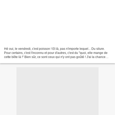
Hé oui, le vendredi, c'est poisson ! Et là, pas n'importe lequel... Du silure.
Pour certains, c'est l'inconnu et pour d'autres, c'est du "quoi, elle mange de
cette bête là !" Bien sûr, ce sont ceux qui n'y ont pas goûté ! J'ai la chance
d'avoir un voisin...