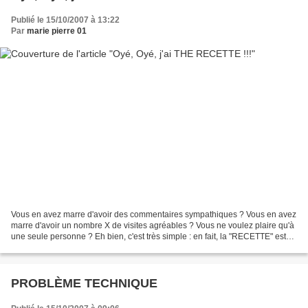
Publié le 15/10/2007 à 13:22
Par
marie pierre 01
Vous en avez marre d'avoir des commentaires sympathiques ? Vous en avez
marre d'avoir un nombre X de visites agréables ? Vous ne voulez plaire qu'à
une seule personne ? Eh bien, c'est très simple : en fait, la "RECETTE" est
un plagiat d'un certain "blog"....
PROBLÈME TECHNIQUE