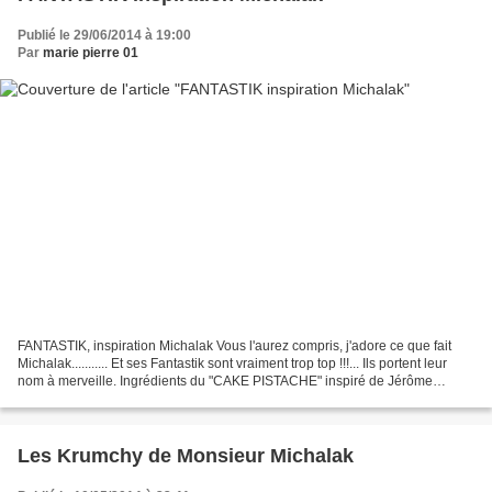
Publié le 29/06/2014 à 19:00
Par
marie pierre 01
FANTASTIK, inspiration Michalak Vous l'aurez compris, j'adore ce que fait
Michalak........... Et ses Fantastik sont vraiment trop top !!!... Ils portent leur
nom à merveille. Ingrédients du "CAKE PISTACHE" inspiré de Jérôme
Chaucesse 200 g de beurre pommade...
Les Krumchy de Monsieur Michalak