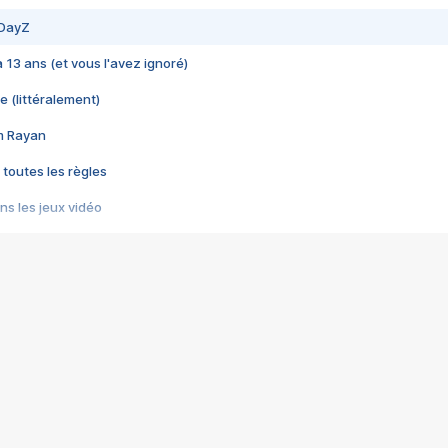
 DayZ
 a 13 ans (et vous l'avez ignoré)
e (littéralement)
im Rayan
 toutes les règles
s les jeux vidéo
us choquant de Rockstar ? - Le scandale BULLY
e plus moche de Steam
du RÊVE tourne au CAUCHEMAR
pendant 8 heures
it… à tort
umiliés par un jeu vidéo