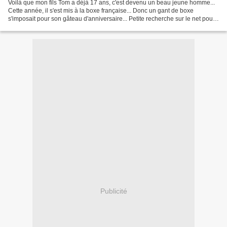
Voilà que mon fils Tom a déjà 17 ans, c'est devenu un beau jeune homme...
Cette année, il s'est mis à la boxe française... Donc un gant de boxe
s'imposait pour son gâteau d'anniversaire... Petite recherche sur le net pour
trouver un tuto pour m'aider...
Publicité