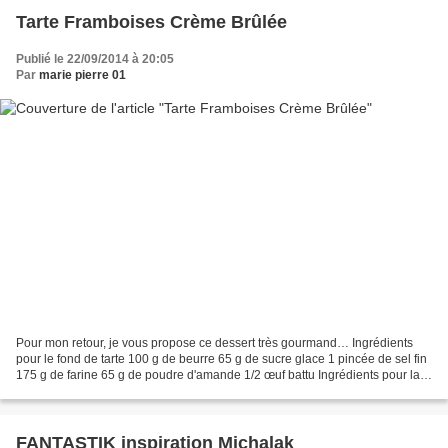
Tarte Framboises Crème Brûlée
Publié le 22/09/2014 à 20:05
Par
marie pierre 01
Pour mon retour, je vous propose ce dessert très gourmand… Ingrédients
pour le fond de tarte 100 g de beurre 65 g de sucre glace 1 pincée de sel fin
175 g de farine 65 g de poudre d'amande 1/2 œuf battu Ingrédients pour la
crème aux amandes/pistaches...
FANTASTIK inspiration Michalak