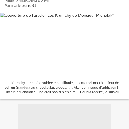
Publié le 10/05/2014 à 23:11
Par
marie pierre 01
Les Krumchy : une pâte sablée croustillante, un caramel mou à la fleur de
sel, un Gianduja au chocolat lait croquant… Attention risque d’addiction !
Dixit MR Michalak qui ne croit pas si bien dire !!! Pour la recette, je suis allée
piocher chez Cécile...