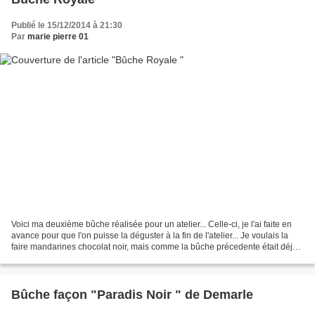
Publié le 15/12/2014 à 21:30
Par
marie pierre 01
Voici ma deuxième bûche réalisée pour un atelier... Celle-ci, je l'ai faite en
avance pour que l'on puisse la déguster à la fin de l'atelier... Je voulais la
faire mandarines chocolat noir, mais comme la bûche précedente était déjà
au chocolat noir, je...
Bûche façon "Paradis Noir " de Demarle