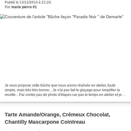
Publié le 13/12/2014 à 21:24
Par
marie pierre 01
Je vous propose cette bûche que nous avons réalisée en atelier, toute
simple, mais très très bonne... Je n'ai pas fait le glaçage pour simplifier la
recette... Par contre pas de photo d'étapes car pas le temps en atelier et je
n'y pense pas non plus....
Tarte Amande/Orange, Crémeux Chocolat,
Chantilly Mascarpone Cointreau