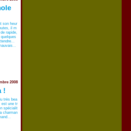
mole
t son heur
utes, il m
 de rapide,
t quelques
tendre...
mauvais...
embre 2008
 !
du très bea
 est une tr
n spécialit
 la charman
mand...