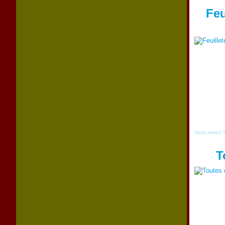
Feu
Vous aimez 
T