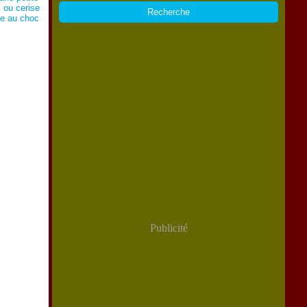
s ou cerise
le au choc
Publicité