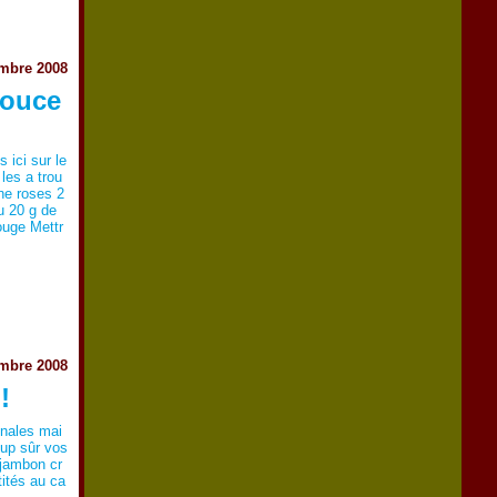
embre 2008
Douce
s ici sur le
 les a trou
ine roses 2
u 20 g de
ouge Mettr
embre 2008
!
inales mai
oup sûr vos
 jambon cr
tités au ca