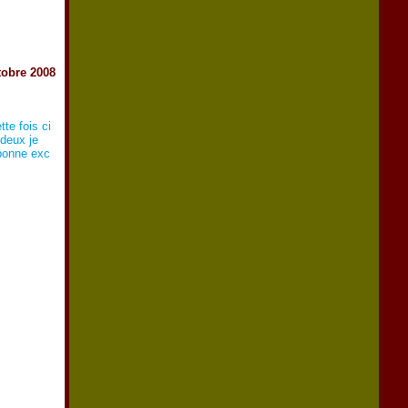
tobre 2008
te fois ci
 deux je
 bonne exc