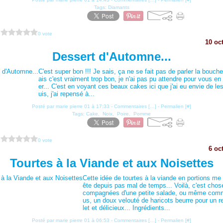
Tags:
Diamants
?
0 vote
10 oc
Dessert d'Automne...
C'est super bon !!! Je sais, ça ne se fait pas de parler la bouch
ais c'est vraiment trop bon, je n'ai pas pu attendre pour vous en f
er... C'est en voyant ces beaux cakes ici que j'ai eu envie de les 
uis, j'ai repensé à...
Posté par marie pierre 01 à 17:33 -
Commentaires [
…
]
- Permalien [
#
]
Tags:
Cake
,
Noix
,
Poire
,
Pomme
?
0 vote
6 oc
Tourtes à la Viande et aux Noisettes
Cette idée de tourtes à la viande en portions me t
ête depuis pas mal de temps... Voilà, c'est chose
compagnées d'une petite salade, ou même com
us, un doux velouté de haricots beurre pour un 
let et délicieux... Ingrédients...
Posté par marie pierre 01 à 06:53 -
Commentaires [
…
]
- Permalien [
#
]