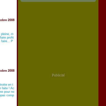
tobre 2008
e pleine, m
aire profit
faire... P
tobre 2008
Publicité
rotte en t
 faite ! Ac
me pour no
repas comp