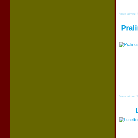
Vous aimez 
Pral
Vous aimez 