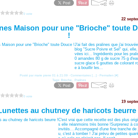
?
0 vote
22 sept
ines Maison pour une "Brioche" toute 
!
J'ai fait des pralines que j'ai trouvée
blog "Sucre Poivre et Sel" qui, elle,
vées ici... Ingrédients pour les pral
0 amandes 80 g de sucre 75 g d'ea
sucre glace 6 gouttes de colorant r
e à bouillir les...
Posté par marie pierre 01 à 21:09 -
Commentaires [
…
]
- Permalien [
#
]
Tags:
Brioche
,
Pralines
?
0 vote
19 sept
Lunettes au chutney de haricots beurre 
C'est vrai que cette recette est des plus orig
s elle néanmoins très bonne !Surprenez à c
invités… Accompagné d'une fine tranche de
u, c'est à tomber ! J'ai prévu de petites quan