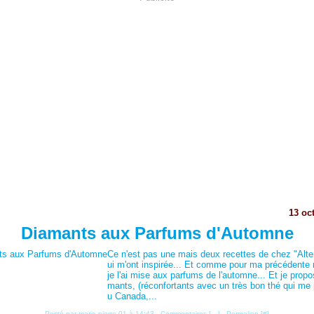
13 oc
Diamants aux Parfums d'Automne
Ce n'est pas une mais deux recettes de chez "Alte
ui m'ont inspirée... Et comme pour ma précédente r
je l'ai mise aux parfums de l'automne... Et je prop
mants, (réconfortants avec un très bon thé qui me 
u Canada,...
Posté par marie pierre 01 à 14:43 -
Commentaires [
…
]
- Permalien [
#
]