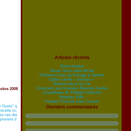
Articles récents
Bûche flankie
Donuts façon saint Michel
Potimarron farci au fromage et lardons
Sables vanille « animaux «
Brownie pécan by Lou
Croissants aux Amandes Maison& Faciles
tobre 2008
Croustillants de Philippe Contichini
Beignets Balls
Fondant Chocolat sans Cuisson
r Gusto" q
Derniers commentaires
ecette ici,
ose ces dia
provient d