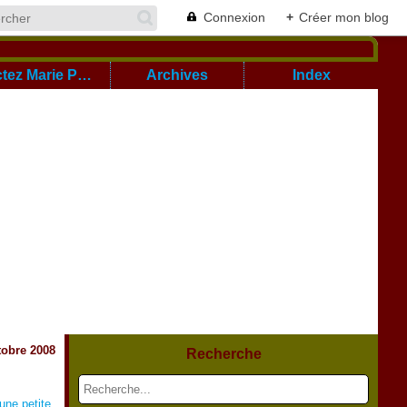
Connexion
+
Créer mon blog
Cont@ctez Marie Pierre
Archives
Index
tobre 2008
Recherche
une petite