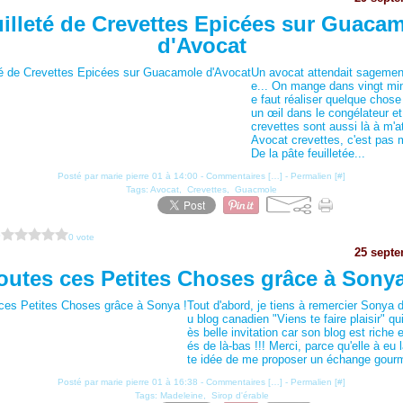
illeté de Crevettes Epicées sur Guaca
d'Avocat
Un avocat attendait sagemen
e... On mange dans vingt min
e faut réaliser quelque chose
un œil dans le congélateur e
crevettes sont aussi là à m'at
Avocat crevettes, c'est pas 
De la pâte feuilletée...
Posté par marie pierre 01 à 14:00 -
Commentaires [
…
]
- Permalien [
#
]
Tags:
Avocat
,
Crevettes
,
Guacmole
?
0 vote
25 sept
outes ces Petites Choses grâce à Sonya
Tout d'abord, je tiens à remercier Sonya 
u blog canadien "Viens te faire plaisir" qui
ès belle invitation car son blog est riche e
és de là-bas !!! Merci, parce qu'elle à eu
te idée de me proposer un échange gour
Posté par marie pierre 01 à 16:38 -
Commentaires [
…
]
- Permalien [
#
]
Tags:
Madeleine
,
Sirop d'érable