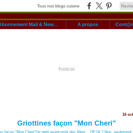
Tous nos blogs cuisine
Abonnement Mail & Newsletter
A propos
Publicité
16 oc
Griottines façon "Mon Cheri"
Un petit avant-goût des fêtes... DEJA ? Non, seulement 