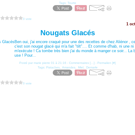
Tags:
Tourte
?
0 vote
1 oc
Nougats Glacés
Ben oui, j'ai encore craqué pour une des recettes de chez Aliènor , cet
c'est son nougat glacé qui m'a fait "tilt".... Et comme d'hab, ni une ni
m'exécute ! Ca tombe très bien j'ai du monde à manger ce soir... La
use ! Pour...
Posté par marie pierre 01 à 21:16 -
Commentaires [
…
]
- Permalien [
#
]
Tags:
Pistaches
,
Amandes
,
Miel
,
Demarle
?
0 vote