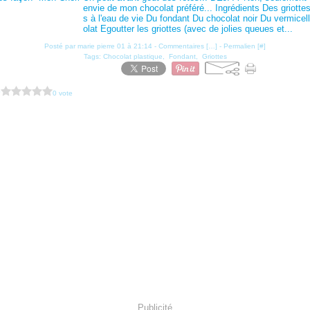
envie de mon chocolat préféré... Ingrédients Des griotte
s à l'eau de vie Du fondant Du chocolat noir Du vermicel
olat Egoutter les griottes (avec de jolies queues et...
Posté par marie pierre 01 à 21:14 -
Commentaires [
…
]
- Permalien [
#
]
Tags:
Chocolat plastique
,
Fondant
,
Griottes
?
0 vote
Publicité