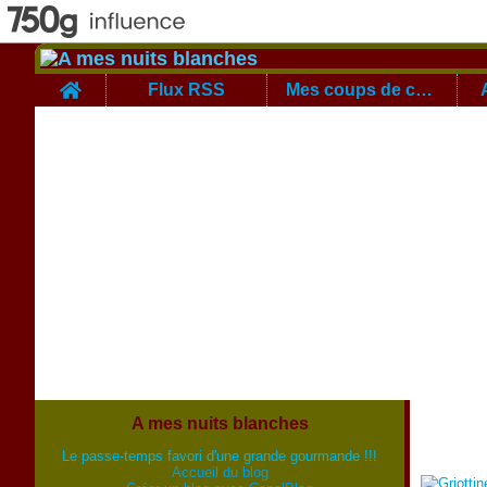
Home
Flux RSS
Mes coups de coeur
A mes nuits blanches
Le passe-temps favori d'une grande gourmande !!!
Accueil du blog