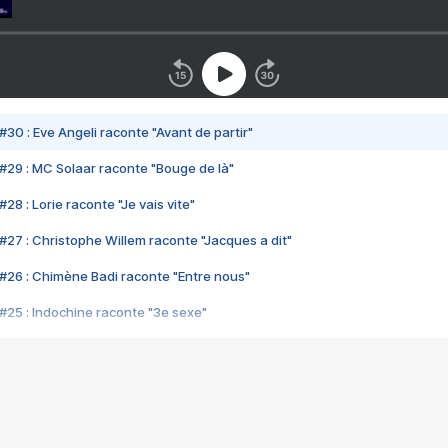
#30 : Eve Angeli raconte "Avant de partir"
#29 : MC Solaar raconte "Bouge de là"
28 : Lorie raconte "Je vais vite"
#27 : Christophe Willem raconte "Jacques a dit"
#26 : Chimène Badi raconte "Entre nous"
#25 : Indochine raconte "3e sexe"
#24 : Zaho raconte "C'est chelou"
#23 : Patrick Bruel raconte "Au café des délices"
#22 : Kyo raconte "Le chemin"