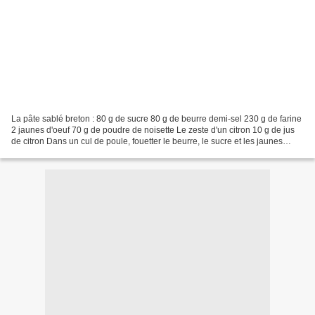
La pâte sablé breton : 80 g de sucre 80 g de beurre demi-sel 230 g de farine
2 jaunes d'oeuf 70 g de poudre de noisette Le zeste d'un citron 10 g de jus
de citron Dans un cul de poule, fouetter le beurre, le sucre et les jaunes
d’œufs, jusqu’à ce que...