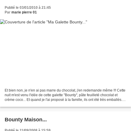
Publié le 03/01/2010 à 21:45
Par
marie pierre 01
Et bien non, je n'en ai pas marre du chocolat, j'en redemande même !!! Cette
nuit m'est venu l'idée de cette galette "Bounty", pâte feuilleté chocolat et
crème coco... Et quand je l'ai proposé à la famille, ils ont été très emballés...
Donc voici le procédé...
Bounty Maison...
Publié le 11/09/2008 à 15:59