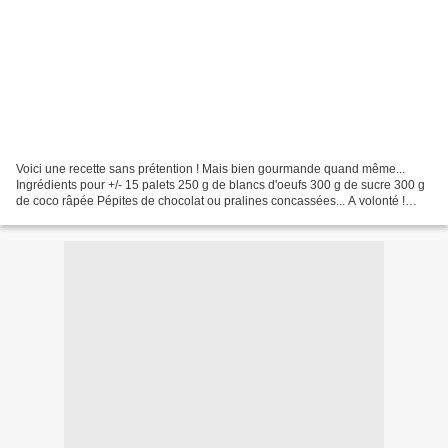
Voici une recette sans prétention ! Mais bien gourmande quand même...
Ingrédients pour +/- 15 palets 250 g de blancs d'oeufs 300 g de sucre 300 g
de coco râpée Pépites de chocolat ou pralines concassées... A volonté !
Préchauffer votre four à 180°C. Dans...