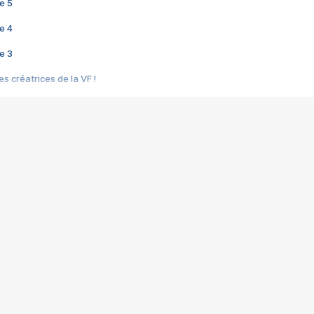
e 5
e 4
e 3
s créatrices de la VF !
e 2
e 1
e Mektoub My Love arrive enfin ! Rencontre avec Shaïn Boumedine et Sal
i : après Toni en famille
elle réalise le bouleversant Dites lui que je l'aime
ais ! Rencontre autour de Vie privée de Rebecca Zlotowski
 de Marguerite, Grave... Rencontre avec Ella Rumpf
 Les Rêveurs, un film intime sur la santé mentale
a avec un film sur le mouvement des Gilets jaunes