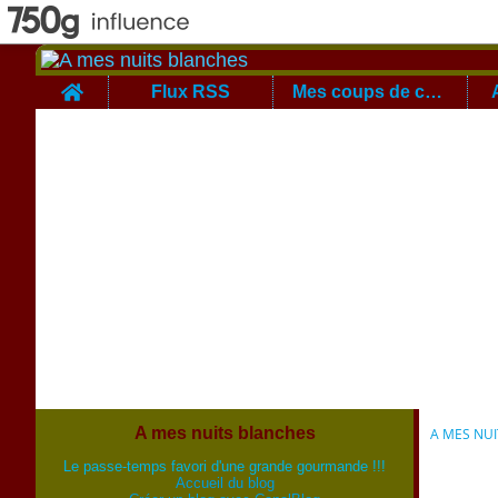
Home
Flux RSS
Mes coups de coeur
A mes nuits blanches
A MES NU
Le passe-temps favori d'une grande gourmande !!!
Accueil du blog