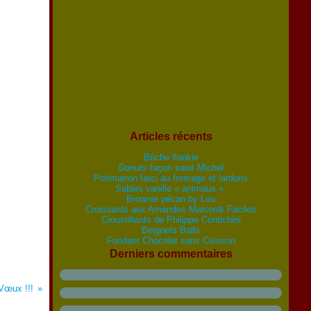
Articles récents
Bûche flankie
Donuts façon saint Michel
Potimarron farci au fromage et lardons
Sables vanille « animaux «
Brownie pécan by Lou
Croissants aux Amandes Maison& Faciles
Croustillants de Philippe Contichini
Beignets Balls
Fondant Chocolat sans Cuisson
Derniers commentaires
Vœux !!!