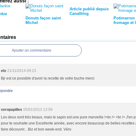
merez aussi :
Article publié depuis
Canalblog
nkie
Donuts façon saint
Potimarron 
Michel
fromage et 
taires
Ajouter un commentaire
elo
21/11/2014 09:23
Bjr est ce possible d'avoir la recette de votre buche merci
épondre
veropapilles
05/01/2013 13:59
Les deux sont très beaux, mais le sapin est une pure merveille !<br /> <br /> J'en pr
pour te souhaite une Excellente année, avec encore beaucoup de belles recettes
faire découvrir... Biz et bon week-end. Véro