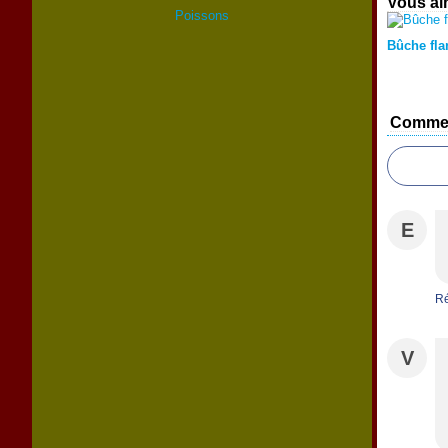
Vous ai
Poissons
Bûche fla
Commen
E
R
V