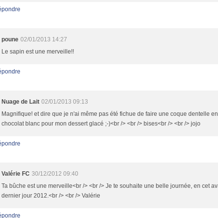
épondre
poune
02/01/2013 14:27
Le sapin est une merveille!!
épondre
Nuage de Lait
02/01/2013 09:13
Magnifique! et dire que je n'ai même pas été fichue de faire une coque dentelle en
chocolat blanc pour mon dessert glacé ;-)<br /> <br /> bises<br /> <br /> jojo
épondre
Valérie FC
30/12/2012 09:40
Ta bûche est une merveille<br /> <br /> Je te souhaite une belle journée, en cet av
dernier jour 2012.<br /> <br /> Valérie
épondre