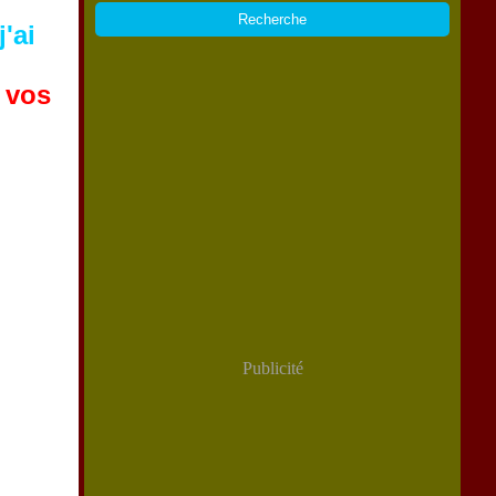
'ai
 vos
Publicité