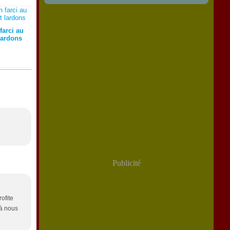
farci au
lardons
Publicité
ofite
 à nous