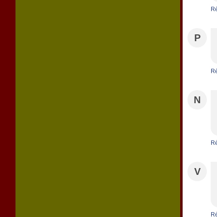
R
P
R
N
R
V
R