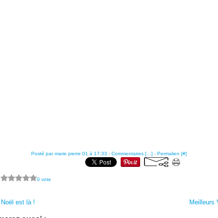
Posté par marie pierre 01 à 17:33 -
Commentaires [
…
]
- Permalien [
#
]
?
0 vote
Noël est là !
Meilleurs 