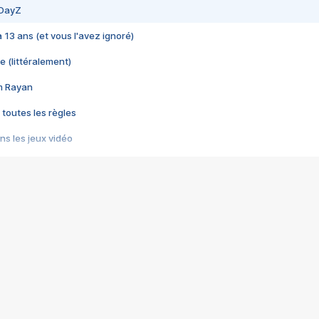
 DayZ
 a 13 ans (et vous l'avez ignoré)
e (littéralement)
im Rayan
 toutes les règles
s les jeux vidéo
us choquant de Rockstar ? - Le scandale BULLY
e plus moche de Steam
du RÊVE tourne au CAUCHEMAR
pendant 8 heures
it… à tort
umiliés par un jeu vidéo
ire - Final Fantasy 8