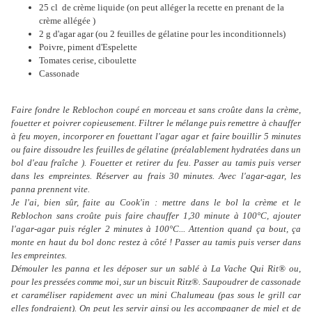
25 cl de crème liquide (on peut alléger la recette en prenant de la
crème allégée )
2 g d'agar agar (ou 2 feuilles de gélatine pour les inconditionnels)
Poivre, piment d'Espelette
Tomates cerise, ciboulette
Cassonade
Faire fondre le Reblochon coupé en morceau et sans croûte dans la crème,
fouetter et poivrer copieusement.
Filtrer le mélange puis remettre à chauffer
à feu moyen, incorporer en fouettant l'agar agar et faire bouillir 5 minutes
ou faire dissoudre les feuilles de gélatine (préalablement hydratées dans un
bol d'eau fraîche ). Fouetter et retirer du feu.
Passer au tamis puis verser
dans les empreintes. Réserver au frais 30 minutes. Avec l'agar-agar, les
panna prennent vite.
Je l'ai, bien sûr, faite au Cook'in : mettre dans le bol la crème et le
Reblochon sans croûte puis faire chauffer 1,30 minute à 100°C, ajouter
l'agar-agar puis régler 2 minutes à 100°C... Attention quand ça bout, ça
monte en haut du bol donc restez à côté ! Passer au tamis puis verser dans
les empreintes.
Démouler les panna et les déposer sur un sablé à La Vache Qui Rit® ou,
pour les pressées comme moi, sur un biscuit Ritz®. Saupoudrer de cassonade
et caraméliser rapidement avec un mini Chalumeau (pas sous le grill car
elles fondraient)
. On peut les servir ainsi ou les accompagner de miel et de