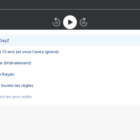
 DayZ
 a 13 ans (et vous l'avez ignoré)
e (littéralement)
im Rayan
 toutes les règles
s les jeux vidéo
us choquant de Rockstar ? - Le scandale BULLY
e plus moche de Steam
du RÊVE tourne au CAUCHEMAR