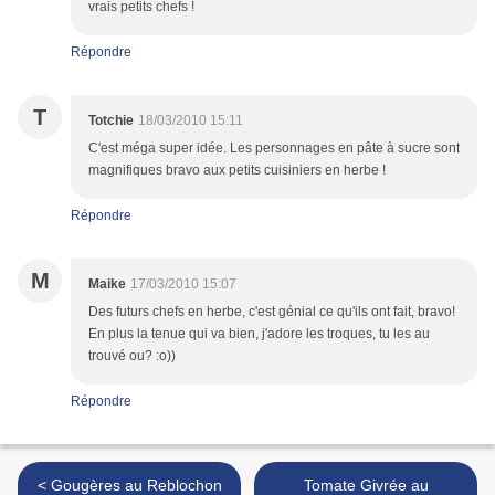
vrais petits chefs !
Répondre
T
Totchie
18/03/2010 15:11
C'est méga super idée. Les personnages en pâte à sucre sont
magnifiques bravo aux petits cuisiniers en herbe !
Répondre
M
Maike
17/03/2010 15:07
Des futurs chefs en herbe, c'est génial ce qu'ils ont fait, bravo!
En plus la tenue qui va bien, j'adore les troques, tu les au
trouvé ou? :o))
Répondre
< Gougères au Reblochon
Tomate Givrée au