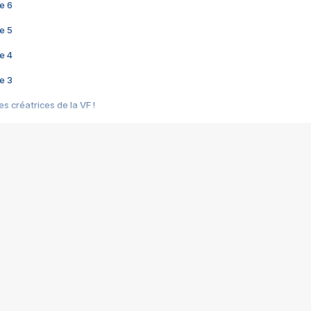
e 6
e 5
e 4
e 3
s créatrices de la VF !
e 2
e 1
e Mektoub My Love arrive enfin ! Rencontre avec Shaïn Boumedine et Sal
i : après Toni en famille
elle réalise le bouleversant Dites lui que je l'aime
ais ! Rencontre autour de Vie privée de Rebecca Zlotowski
 de Marguerite, Grave... Rencontre avec Ella Rumpf
 Les Rêveurs, un film intime sur la santé mentale