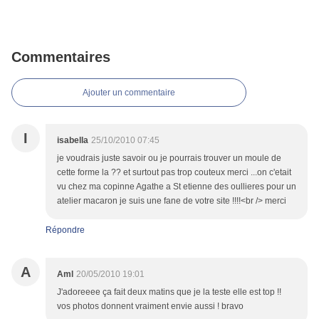
Commentaires
Ajouter un commentaire
I
isabella
25/10/2010 07:45
je voudrais juste savoir ou je pourrais trouver un moule de
cette forme la ?? et surtout pas trop couteux merci ...on c'etait
vu chez ma copinne Agathe a St etienne des oullieres pour un
atelier macaron je suis une fane de votre site !!!!<br /> merci
Répondre
A
Aml
20/05/2010 19:01
J'adoreeee ça fait deux matins que je la teste elle est top !!
vos photos donnent vraiment envie aussi ! bravo