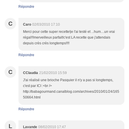
Répondre
C
Caro
02/03/2010 17:10
Merci pour cette super recette!je l'ai testé et ...hum....un vrai
régal!!!merveilleux parfait!c'est LA recette que j'attendais
depuis crès crès longtemps!!!!
Répondre
C
CClaudia
21/02/2010 15:59
J'ai réalisé une brioche Pasquier il n'y a pas si longtemps,
c'est par ICI :<br />
http://babagourmand.canalblog.com/archives/2010/01/24/165
50664.html
Répondre
L
Lavande
08/02/2010 17:47