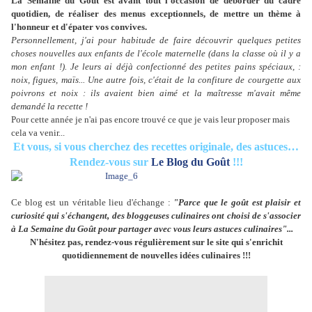
La Semaine du Goût est avant tout l'occasion de déborder du cadre
quotidien, de réaliser des menus exceptionnels, de mettre un thème à
l'honneur et d'épater vos convives.
Personnellement, j'ai pour habitude de faire découvrir quelques petites
choses nouvelles aux enfants de l'école maternelle (dans la classe où il y a
mon enfant !). Je leurs ai déjà confectionné des petites pains spéciaux, :
noix, figues, maïs... Une autre fois, c'était de la confiture de courgette aux
poivrons et noix : ils avaient bien aimé et la maîtresse m'avait même
demandé la recette !
Pour cette année je n'ai pas encore trouvé ce que je vais leur proposer mais
cela va venir...
Et vous, si vous cherchez des recettes originale, des astuces…
Rendez-vous sur
Le Blog du Goût
!!!
Ce blog est un véritable lieu d'échange :
"Parce que le goût est plaisir et
curiosité qui s'échangent, des bloggeuses culinaires ont choisi de s'associer
à La Semaine du Goût pour partager avec vous leurs astuces culinaires"...
N'hésitez pas, rendez-vous régulièrement sur le site qui s'enrichit
quotidiennement de nouvelles idées culinaires !!!