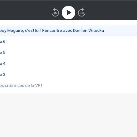
bey Maguire, c'est lui ! Rencontre avec Damien Witecka
e 6
e 5
e 4
e 3
s créatrices de la VF !
e 2
e 1
e Mektoub My Love arrive enfin ! Rencontre avec Shaïn Boumedine et Sal
i : après Toni en famille