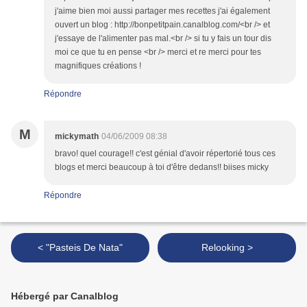
j'aime bien moi aussi partager mes recettes j'ai également
ouvert un blog : http://bonpetitpain.canalblog.com/<br /> et
j'essaye de l'alimenter pas mal.<br /> si tu y fais un tour dis
moi ce que tu en pense <br /> merci et re merci pour tes
magnifiques créations !
Répondre
M
mickymath
04/06/2009 08:38
bravo! quel courage!! c'est génial d'avoir répertorié tous ces
blogs et merci beaucoup à toi d'être dedans!! biises micky
Répondre
< "Pasteis De Nata"
Relooking >
Hébergé par Canalblog