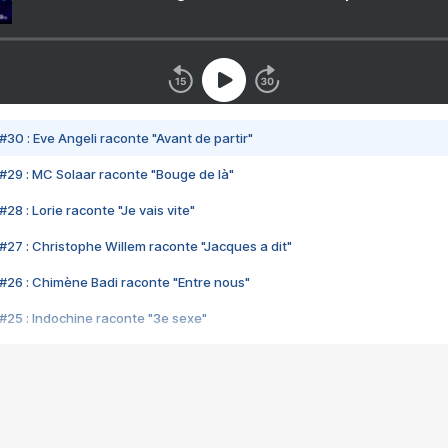
#30 : Eve Angeli raconte "Avant de partir"
#29 : MC Solaar raconte "Bouge de là"
28 : Lorie raconte "Je vais vite"
#27 : Christophe Willem raconte "Jacques a dit"
#26 : Chimène Badi raconte "Entre nous"
#25 : Indochine raconte "3e sexe"
#24 : Zaho raconte "C'est chelou"
#23 : Patrick Bruel raconte "Au café des délices"
#22 : Kyo raconte "Le chemin"